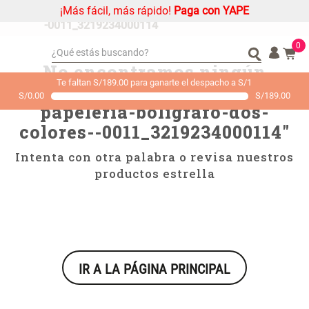
¡Más fácil, más rápido!
Paga con YAPE
nino---papeleria-boligrafo-dos-colores-
-0011_3219234000114
0
¿Qué estás buscando?
No encontramos ningún
¿Qué estás buscando?
Organizador
Organizador
Te faltan S/189.00 para ganarte el despacho a S/1
resultado para "
nino---
S/
0.00
S/
189.00
Cojin
Cojin
papeleria-boligrafo-dos-
Alfombra
Alfombra
colores--0011_3219234000114
"
Niños
Niños
Intenta con otra palabra o revisa nuestros
Almohada
Almohada
productos estrella
Mantel
Mantel
Sabanas
Sabanas
Platos
Platos
Individuales
Individuales
IR A LA PÁGINA PRINCIPAL
Mueble MDF y Madera Bambú
Set 2 Almohadas Memory
Cortinas
Cortinas
Inodoro con Puerta 65x28x171
cm