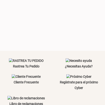
Plumón Pluma
Set 2 Almohadas Hollow
S/ 269.00
S/ 55.90
S/ 69.90
Almohada Microfibra
Canasto de Ropa Tela y Bambú
Redondo Ø38 x 52 cm
Rastrea Tu Pedido
¿Necesitas Ayuda?
S/ 63.90
S/ 39.90
S/ 99.90
Cliente Frecuente
Regístrate para el próximo
Cyber
Topper de Microfibra 1500 GSM
Escalera Plegable Metal 3
Libro de reclamaciones