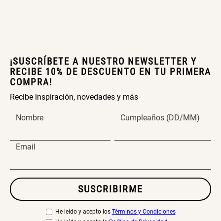
Peldaños 71x41x106 cm
S/ 219.00
S/ 144.00
¡SUSCRÍBETE A NUESTRO NEWSLETTER Y
RECIBE 10% DE DESCUENTO EN TU PRIMERA
Cama Nido Grande para Perros
Papelero de Plástico Color 8 Lt
COMPRA!
15,7x22,2x33,3 cm
Recibe inspiración, novedades y más
S/ 169.00
S/ 39.90
Nombre
Cumpleaños (DD/MM)
Email
Canasto Bambú
S/ 35.90
SUSCRIBIRME
He leído y acepto los
Términos y Condiciones