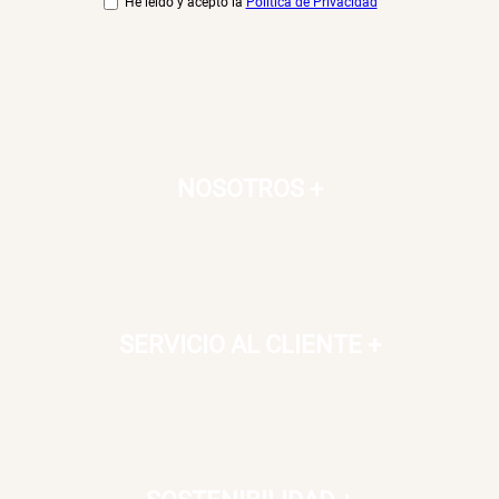
He leído y acepto la
Política de Privacidad
S/ 35.90
NOSOTROS
+
SERVICIO AL CLIENTE
+