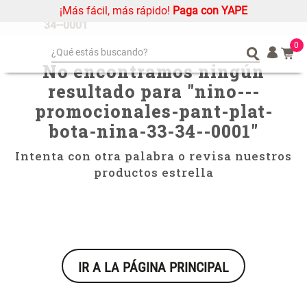
¡Más fácil, más rápido!
Paga con YAPE
nino---promocionales-pant-plat-bota-nina-33-
34--0001
0
¿Qué estás buscando?
No encontramos ningún
¿Qué estás buscando?
Organizador
Organizador
resultado para "
nino---
Cojin
Cojin
promocionales-pant-plat-
Alfombra
Alfombra
bota-nina-33-34--0001
"
Niños
Niños
Intenta con otra palabra o revisa nuestros
Almohada
Almohada
productos estrella
Mantel
Mantel
Sabanas
Sabanas
Platos
Platos
Individuales
Individuales
IR A LA PÁGINA PRINCIPAL
Mueble MDF y Madera Bambú
Set 2 Almohadas Memory
Cortinas
Cortinas
Inodoro con Puerta 65x28x171
cm