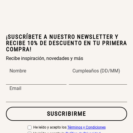
Topper de Microfibra 1500 GSM
Escalera Plegable Metal 3
¡SUSCRÍBETE A NUESTRO NEWSLETTER Y
Peldaños 71x41x106 cm
RECIBE 10% DE DESCUENTO EN TU PRIMERA
S/ 219.00
COMPRA!
S/ 144.00
Recibe inspiración, novedades y más
Nombre
Cumpleaños (DD/MM)
Cama Nido Grande para Perros
Papelero de Plástico Color 8 Lt
Email
15,7x22,2x33,3 cm
S/ 169.00
S/ 39.90
SUSCRIBIRME
Canasto Bambú
He leído y acepto los
Términos y Condiciones