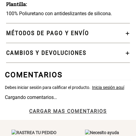
Plantilla:
Cama Nido Grande para Perros
Papelero de Plástico Color 8 Lt
100% Poliuretano con antideslizantes de silicona.
15,7x22,2x33,3 cm
S/ 143.65
S/ 33.90
S/ 169.00
S/ 39.90
MÉTODOS DE PAGO Y ENVÍO
Canasto Bambú
CAMBIOS Y DEVOLUCIONES
S/ 30.50
S/ 35.90
COMENTARIOS
Cargando comentarios…
CARGAR MAS COMENTARIOS