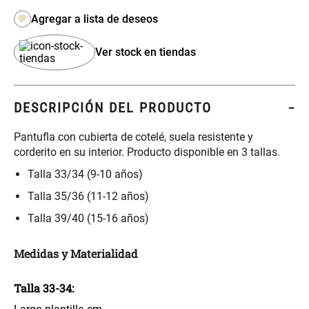
S/ 261.00
S/ 88.40
S/ 349.00
S/ 104.00
Set Sábanas Algodón satín 240
Almohada Memory + Gel
Ver stock en tiendas
Hilos
S/ 143.65
S/ 124.00
S/ 169.00
DESCRIPCIÓN DEL PRODUCTO
Canasto Ropa Bambú Redondo
Mueble Repisa Bambú 4
Pantufla con cubierta de cotelé, suela resistente y
con Forro
Bandejas con Puerta 23 x 23 x
corderito en su interior. Producto disponible en 3 tallas.
119 cm
Talla 33/34 (9-10 años)
S/ 59.40
S/ 135.20
S/ 69.90
S/ 169.00
Talla 35/36 (11-12 años)
Comoda Bambú con Puertas 80
Almohada Sensación Plumas
Talla 39/40 (15-16 años)
x 33 x 80 cm
Medidas y Materialidad
S/ 254.90
S/ 63.65
S/ 319.00
S/ 74.90
Talla 33-34:
Plumón Pluma
Silla Metálica Plegable