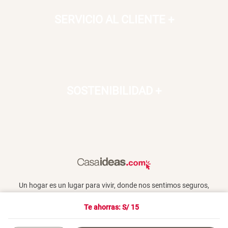
SERVICIO AL CLIENTE
+
SOSTENIBILIDAD
+
Un hogar es un lugar para vivir, donde nos sentimos seguros,
queridos y donde también compartimos con otros. En Casaideas
encontrarás artículos de diseño, para vivir día a día en un espacio
Te ahorras: S/
15
que te haga feliz.