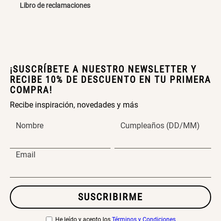
Libro de reclamaciones
Cama Nido Grande para Perros
Papelero de Plástico Color 8 Lt
15,7x22,2x33,3 cm
ENVIAR COMENTARIO
S/ 169.00
S/ 31.90
S/ 39.90
¡SUSCRÍBETE A NUESTRO NEWSLETTER Y
Canasto Bambú
RECIBE 10% DE DESCUENTO EN TU PRIMERA
COMPRA!
Recibe inspiración, novedades y más
S/ 35.90
Nombre
Cumpleaños (DD/MM)
Email
SUSCRIBIRME
He leído y acepto los
Términos y Condiciones