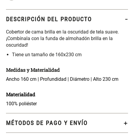
S/ 261.00
S/ 104.00
S/ 349.00
DESCRIPCIÓN DEL PRODUCTO
Set Sábanas Algodón satín 240
Almohada Memory + Gel
Hilos
Cobertor de cama brilla en la oscuridad de tela suave.
¡Combínala con la funda de almohadón brilla en la
S/ 169.00
S/ 124.00
oscuridad!
Tiene un tamaño de 160x230 cm
Canasto Ropa Bambú Redondo
Mueble Repisa Bambú 4
con Forro
Bandejas con Puerta 23 x 23 x
119 cm
Medidas y Materialidad
S/ 69.90
S/ 135.20
S/ 169.00
Ancho 160 cm | Profundidad | Diámetro | Alto 230 cm
Materialidad
Comoda Bambú con Puertas 80
Almohada Sensación Plumas
x 33 x 80 cm
100% poliéster
S/ 254.90
S/ 74.90
S/ 319.00
MÉTODOS DE PAGO Y ENVÍO
Plumón Pluma
Silla Metálica Plegable