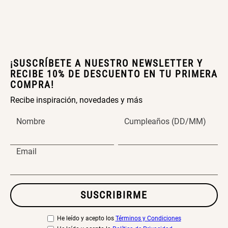
Papelero de Plástico Color 8 Lt
Canasto Bambú
15,7x22,2x33,3 cm
S/ 39.90
S/ 35.90
¡SUSCRÍBETE A NUESTRO NEWSLETTER Y
RECIBE 10% DE DESCUENTO EN TU PRIMERA
COMPRA!
Recibe inspiración, novedades y más
Nombre
Cumpleaños (DD/MM)
Email
SUSCRIBIRME
He leído y acepto los
Términos y Condiciones