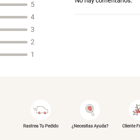
No hay comentarios.
5
Título
4
3
2
Tu nombre
1
Dirección de email
Escribe un comentario
E
Rastrea Tu Pedido
¿Necesitas Ayuda?
Cliente F