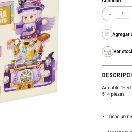
Cantidad
-
Ver stoc
DESCRIPC
Armable “Hech
514 piezas
Tiene un ni