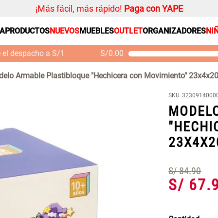
¡Más fácil, más rápido!
Paga con YAPE
SA
PRODUCTOS
NUEVOS
MUEBLES
OUTLET
ORGANIZADORES
NI
PRODUCTOS ESTRELLA
Organizador
e el despacho a S/1
S/
0.00
Cojin
Mueble MDF y Madera
Se
Bambú Inodoro con
M
Alfombra
elo Armable Plastibloque "Hechicera con Movimiento" 23x4x2
Puerta 65x28x171 cm
Niños
S/ 261.00
S/
S/ 349.00
SKU
3230914000
Almohada
MODELO
Mantel
"HECHI
Sabanas
23X4X2
Platos
Individuales
S/
84
.
90
Cortinas
S/
67
.