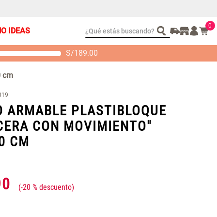
0
¿Qué estás buscando?
ÑO IDEAS
S/
189.00
t 2 Almohadas
Set Sábanas Algodón
emory
satín 240 Hilos
0 cm
 104.00
S/ 169.00
019
 ARMABLE PLASTIBLOQUE
CERA CON MOVIMIENTO"
0 CM
90
-
20 %