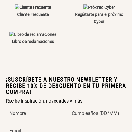
Cama Nido Grande para Perros
Papelero de Plástico Color 8 Lt
15,7x22,2x33,3 cm
Cliente Frecuente
Regístrate para el próximo
Cyber
S/ 169.00
S/ 39.90
Libro de reclamaciones
Canasto Bambú
S/ 35.90
¡SUSCRÍBETE A NUESTRO NEWSLETTER Y
RECIBE 10% DE DESCUENTO EN TU PRIMERA
COMPRA!
Recibe inspiración, novedades y más
Nombre
Cumpleaños (DD/MM)
Email