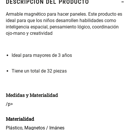
DESCRIPCIÓN DEL PRODUCTO
S/ 261.00
S/ 104.00
S/ 349.00
Armable magnético para hacer paneles. Este producto es
Set Sábanas Algodón satín 240
Almohada Memory + Gel
ideal para que los niños desarrollen habilidades como
Hilos
inteligencia espacial, pensamiento lógico, coordinación
ojo-mano y creatividad
S/ 169.00
S/ 124.00
Ideal para mayores de 3 años
Canasto Ropa Bambú Redondo
Mueble Repisa Bambú 4
con Forro
Bandejas con Puerta 23 x 23 x
119 cm
Tiene un total de 32 piezas
S/ 69.90
S/ 135.20
S/ 169.00
Comoda Bambú con Puertas 80
Almohada Sensación Plumas
Medidas y Materialidad
x 33 x 80 cm
/p>
S/ 254.90
S/ 74.90
S/ 319.00
Materialidad
Plumón Pluma
Silla Metálica Plegable
Plástico, Magnetos / Imánes