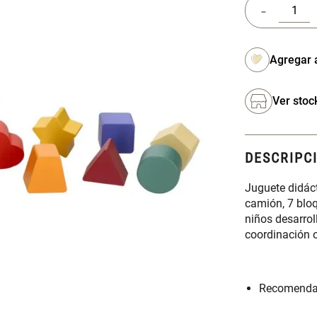
-
Ver stoc
DESCRIPC
Juguete didáct
camión, 7 blo
niños desarro
coordinación 
Recomenda