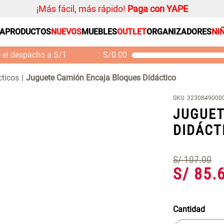
¡Más fácil, más rápido!
Paga con YAPE
SA
PRODUCTOS
NUEVOS
MUEBLES
OUTLET
ORGANIZADORES
NI
PRODUCTOS ESTRELLA
Organizador
e el despacho a S/1
S/
0.00
Cojin
Mueble MDF y Madera
Se
Bambú Inodoro con
M
Alfombra
cticos
Juguete Camión Encaja Bloques Didáctico
Puerta 65x28x171 cm
Niños
S/ 261.00
S/
S/ 349.00
SKU
3230849000
Almohada
JUGUET
Mantel
DIDÁCT
Sabanas
Platos
S/
107
.
00
Individuales
S/
85
.
Cortinas
Cantidad