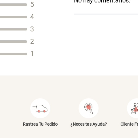
No hay comentarios.
5
Título
4
3
2
Tu nombre
1
Dirección de email
Escribe un comentario
E
Rastrea Tu Pedido
¿Necesitas Ayuda?
Cliente F