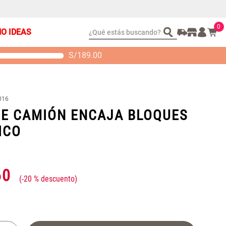
0
¿Qué estás buscando?
ÑO IDEAS
S/
189.00
t 2 Almohadas
Set Sábanas Algodón
emory
satín 240 Hilos
 104.00
S/ 169.00
016
E CAMIÓN ENCAJA BLOQUES
ICO
60
-
20 %