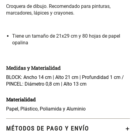
S/ 261.00
S/ 104.00
S/ 349.00
Croquera de dibujo. Recomendado para pinturas,
marcadores, lápices y crayones.
Set Sábanas Algodón satín 240
Almohada Memory + Gel
Hilos
Tiene un tamaño de 21x29 cm y 80 hojas de papel
S/ 169.00
S/ 124.00
opalina
Canasto Ropa Bambú Redondo
Mueble Repisa Bambú 4
con Forro
Bandejas con Puerta 23 x 23 x
Medidas y Materialidad
119 cm
S/ 69.90
BLOCK: Ancho 14 cm | Alto 21 cm | Profundidad 1 cm /
S/ 135.20
S/ 169.00
PINCEL: Diámetro 0,8 cm | Alto 13 cm
Comoda Bambú con Puertas 80
Almohada Sensación Plumas
Materialidad
x 33 x 80 cm
Papel, Plástico, Poliamida y Aluminio
S/ 254.90
S/ 74.90
S/ 319.00
MÉTODOS DE PAGO Y ENVÍO
Plumón Pluma
Set 2 Almohadas Hollow