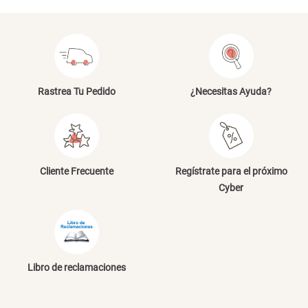
Cama Nido Grande para Perros
Papelero de Plástico Color 8 Lt
Tu nombre
15,7x22,2x33,3 cm
S/ 169.00
S/ 39.90
Dirección de email
Rastrea Tu Pedido
¿Necesitas Ayuda?
Escribe un comentario
Canasto Bambú
S/ 35.90
Cliente Frecuente
Regístrate para el próximo
Cyber
ENVIAR COMENTARIO
Libro de reclamaciones