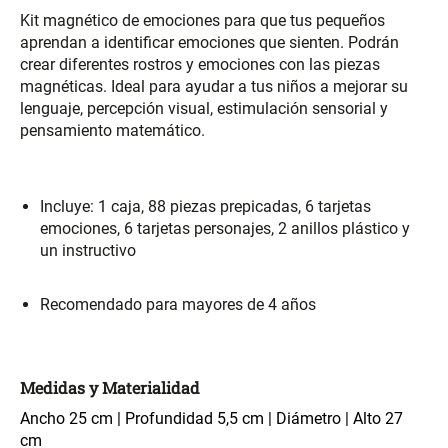
S/ 261.00
S/ 104.00
S/ 349.00
Kit magnético de emociones para que tus pequeños
aprendan a identificar emociones que sienten. Podrán
crear diferentes rostros y emociones con las piezas
Set Sábanas Algodón satín 240
Almohada Memory + Gel
Hilos
magnéticas. Ideal para ayudar a tus niños a mejorar su
lenguaje, percepción visual, estimulación sensorial y
pensamiento matemático.
S/ 169.00
S/ 124.00
Canasto Ropa Bambú Redondo
Mueble Repisa Bambú 4
Incluye: 1 caja, 88 piezas prepicadas, 6 tarjetas
con Forro
Bandejas con Puerta 23 x 23 x
119 cm
emociones, 6 tarjetas personajes, 2 anillos plástico y
un instructivo
S/ 69.90
S/ 135.20
S/ 169.00
Recomendado para mayores de 4 años
Comoda Bambú con Puertas 80
Almohada Sensación Plumas
x 33 x 80 cm
S/ 254.90
S/ 74.90
S/ 319.00
Medidas y Materialidad
Ancho 25 cm | Profundidad 5,5 cm | Diámetro | Alto 27
Plumón Pluma
Silla Metálica Plegable
cm