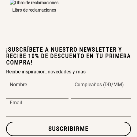
Cama Nido Grande para Perros
Papelero de Plástico Color 8 Lt
Libro de reclamaciones
15,7x22,2x33,3 cm
S/ 143.65
S/ 33.90
S/ 169.00
S/ 39.90
Canasto Bambú
¡SUSCRÍBETE A NUESTRO NEWSLETTER Y
RECIBE 10% DE DESCUENTO EN TU PRIMERA
COMPRA!
S/ 30.50
S/ 35.90
Recibe inspiración, novedades y más
Nombre
Cumpleaños (DD/MM)
Email
SUSCRIBIRME