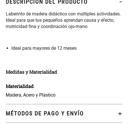
DESCRIPCIÓN DEL PRODUCTO
S/ 261.00
S/ 88.40
S/ 349.00
S/ 104.00
Laberinto de madera didáctico con múltiples actividades.
Set Sábanas Algodón satín 240
Almohada Memory + Gel
Ideal para que tus pequeños aprendan causa y efecto,
Hilos
motricidad fina y coordinación ojo-mano
S/ 143.65
S/ 124.00
S/ 169.00
Ideal para mayores de 12 meses
Canasto Ropa Bambú Redondo
Mueble Repisa Bambú 4
con Forro
Bandejas con Puerta 23 x 23 x
119 cm
Medidas y Materialidad
S/ 59.40
S/ 135.20
S/ 69.90
S/ 169.00
Materialidad
Comoda Bambú con Puertas 80
Almohada Sensación Plumas
x 33 x 80 cm
Madera, Acero y Plástico
S/ 254.90
S/ 63.65
S/ 319.00
S/ 74.90
MÉTODOS DE PAGO Y ENVÍO
Plumón Pluma
Silla Metálica Plegable