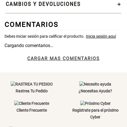
46x48x76 cm
CAMBIOS Y DEVOLUCIONES
S/ 228.65
S/ 83.20
S/ 269.00
S/ 104.00
COMENTARIOS
Set 2 Almohadas Hollow
Almohada Microfibra
Cargando comentarios…
S/ 55.90
S/ 54.30
S/ 69.90
S/ 63.90
CARGAR MAS COMENTARIOS
Organizador Cubiertos Bambú
Canasto de Ropa Tela y Bambú
Extensible
Redondo Ø38 x 52 cm
S/ 44.70
S/ 39.90
S/ 63.90
S/ 99.90
Rastrea Tu Pedido
¿Necesitas Ayuda?
Topper de Microfibra 1500 GSM
Escalera Plegable Metal 3
Peldaños 71x41x106 cm
Cliente Frecuente
Regístrate para el próximo
Cyber
S/ 186.15
S/ 122.40
S/ 219.00
S/ 144.00