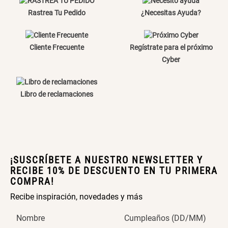
Rastrea Tu Pedido
¿Necesitas Ayuda?
Cama Nido Grande para Perros
Papelero de Plástico Color 8 Lt
15,7x22,2x33,3 cm
Cliente Frecuente
Regístrate para el próximo
S/ 143.65
S/ 33.90
S/ 169.00
S/ 39.90
Cyber
Canasto Bambú
Libro de reclamaciones
S/ 30.50
S/ 35.90
¡SUSCRÍBETE A NUESTRO NEWSLETTER Y
RECIBE 10% DE DESCUENTO EN TU PRIMERA
COMPRA!
Recibe inspiración, novedades y más
Nombre
Cumpleaños (DD/MM)