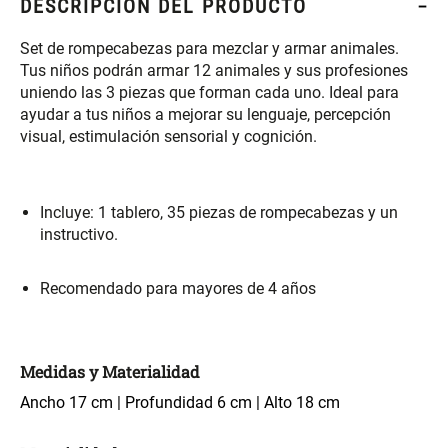
DESCRIPCIÓN DEL PRODUCTO
S/ 261.00
S/ 88.40
S/ 349.00
S/ 104.00
Set de rompecabezas para mezclar y armar animales.
Set Sábanas Algodón satín 240
Almohada Memory + Gel
Tus niños podrán armar 12 animales y sus profesiones
Hilos
uniendo las 3 piezas que forman cada uno. Ideal para
ayudar a tus niños a mejorar su lenguaje, percepción
S/ 143.65
S/ 124.00
S/ 169.00
visual, estimulación sensorial y cognición.
Canasto Ropa Bambú Redondo
Mueble Repisa Bambú 4
con Forro
Bandejas con Puerta 23 x 23 x
Incluye: 1 tablero, 35 piezas de rompecabezas y un
119 cm
instructivo.
S/ 59.40
S/ 135.20
S/ 69.90
S/ 169.00
Recomendado para mayores de 4 años
Comoda Bambú con Puertas 80
Almohada Sensación Plumas
x 33 x 80 cm
Medidas y Materialidad
S/ 254.90
S/ 63.65
S/ 319.00
S/ 74.90
Ancho 17 cm | Profundidad 6 cm | Alto 18 cm
Plumón Pluma
Silla Metálica Plegable