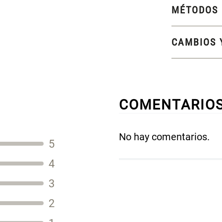
MÉTODOS 
CAMBIOS 
COMENTARIO
No hay comentarios.
5
Título
4
3
2
Tu nombre