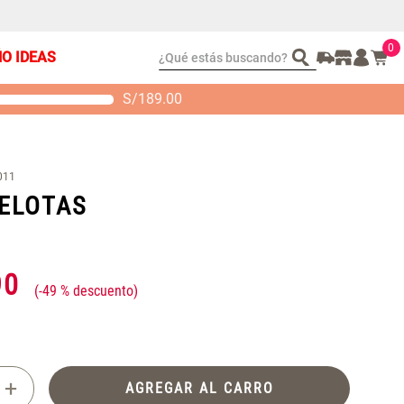
0
¿Qué estás buscando?
ÑO IDEAS
S/
189.00
t 2 Almohadas
Set Sábanas Algodón
emory
satín 240 Hilos
 104.00
S/ 169.00
011
PELOTAS
90
-
49 %
+
AGREGAR AL CARRO