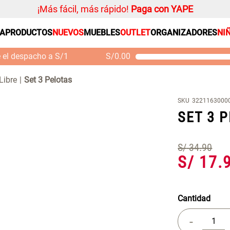
¡Más fácil, más rápido!
Paga con YAPE
SA
PRODUCTOS
NUEVOS
MUEBLES
OUTLET
ORGANIZADORES
NI
PRODUCTOS ESTRELLA
Organizador
e el despacho a S/1
S/
0.00
Cojin
Mueble MDF y Madera
Se
Bambú Inodoro con
M
Alfombra
Libre
Set 3 Pelotas
Puerta 65x28x171 cm
Niños
S/ 261.00
S/
S/ 349.00
SKU
3221163000
Almohada
SET 3 
Mantel
Sabanas
S/
34
.
90
S/
17
.
Platos
Cortinas
Individuales
Cantidad
-