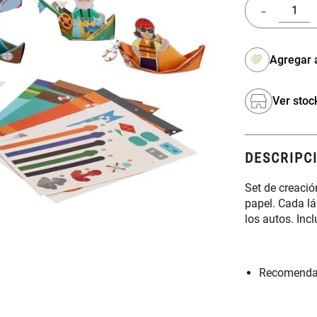
-
Ver stoc
DESCRIPC
Set de creaci
papel. Cada lá
los autos. Inc
Recomendad