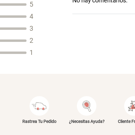
No hay comentarios.
5
Título
4
3
2
Tu nombre
1
Dirección de email
Escribe un comentario
E
Rastrea Tu Pedido
¿Necesitas Ayuda?
Cliente F