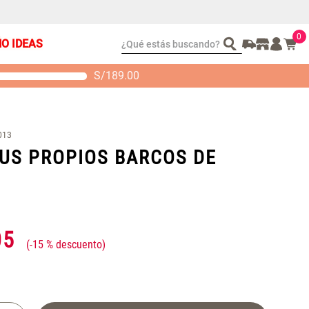
0
¿Qué estás buscando?
ÑO IDEAS
S/
189.00
t 2 Almohadas
Set Sábanas Algodón
emory
satín 240 Hilos
S/ 88.40
S/ 143.65
 104.00
S/ 169.00
013
US PROPIOS BARCOS DE
05
-
15 %