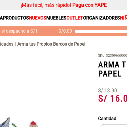
¡Más fácil, más rápido!
Paga con YAPE
SA
PRODUCTOS
NUEVOS
MUEBLES
OUTLET
ORGANIZADORES
NI
PRODUCTOS ESTRELLA
Organizador
e el despacho a S/1
S/
0.00
Alfombra
Mueble MDF y Madera
Se
Bambú Inodoro con
M
Cojin
lidades
Arma tus Propios Barcos de Papel
Puerta 65x28x171 cm
Niños
S/ 261.00
S/ 349.00
S/
SKU
3230965000
Almohada
ARMA T
Mantel
PAPEL
Sabanas
Platos
S/
18
.
90
S/
16
.
Cortinas
Individuales
Cantidad