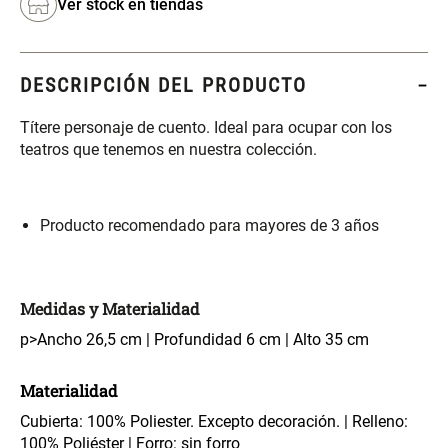
Ver stock en tiendas
S/ 349.00
S/ 104.00
Set Sábanas Algodón satín 240
Almohada Memory + Gel
DESCRIPCIÓN DEL PRODUCTO
Hilos
Títere personaje de cuento. Ideal para ocupar con los
S/ 118.00
S/ 124.00
S/ 169.00
teatros que tenemos en nuestra colección.
Canasto Ropa Bambú Redondo
Mueble Repisa Bambú 4
con Forro
Bandejas con Puerta 23 x 23 x
119 cm
Producto recomendado para mayores de 3 años
S/ 55.90
S/ 169.00
S/ 69.90
Medidas y Materialidad
Comoda Bambú con Puertas 80
Almohada Sensación Plumas
x 33 x 80 cm
p>Ancho 26,5 cm | Profundidad 6 cm | Alto 35 cm
S/ 319.00
S/ 74.90
Materialidad
Cubierta: 100% Poliester. Excepto decoración. | Relleno:
Plumón Pluma
Set 2 Almohadas Hollow
100% Poliéster | Forro: sin forro