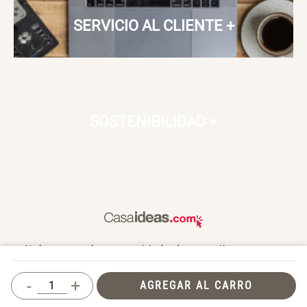
SERVICIO AL CLIENTE
+
SOSTENIBILIDAD
+
Un hogar es un lugar para vivir, donde nos sentimos seguros,
queridos y donde también compartimos con otros. En Casaideas
encontrarás artículos de diseño, para vivir día a día en un espacio
-
+
AGREGAR AL CARRO
que te haga feliz.