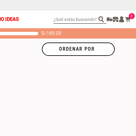
0
¿Qué estás buscando?
ÑO IDEAS
S/
189.00
t 2 Almohadas
Set Sábanas Algodón
emory
satín 240 Hilos
ORDENAR POR
S/ 88.40
S/ 143.65
 104.00
S/ 169.00