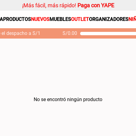
¡Más fácil, más rápido!
Paga con YAPE
SA
PRODUCTOS
NUEVOS
MUEBLES
OUTLET
ORGANIZADORES
NI
PRODUCTOS ESTRELLA
Organizador
e el despacho a S/1
S/
0.00
Cojin
Mueble MDF y Madera
Se
Bambú Inodoro con
M
Alfombra
Puerta 65x28x171 cm
Niños
S/ 261.00
S/ 349.00
S/
Almohada
Mantel
Sabanas
Platos
No se encontró ningún producto
Individuales
Cortinas