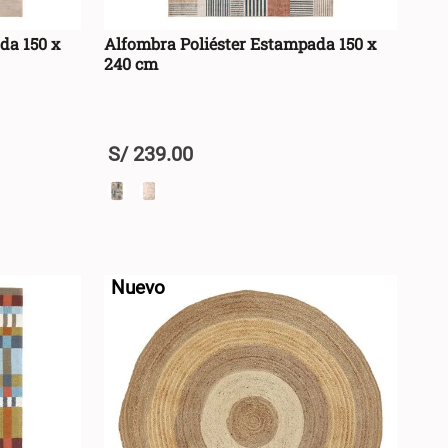
da 150 x
Alfombra Poliéster Estampada 150 x
240 cm
S/
239
.
00
+
RRO +
AGREGAR AL CARRO +
-
Nuevo