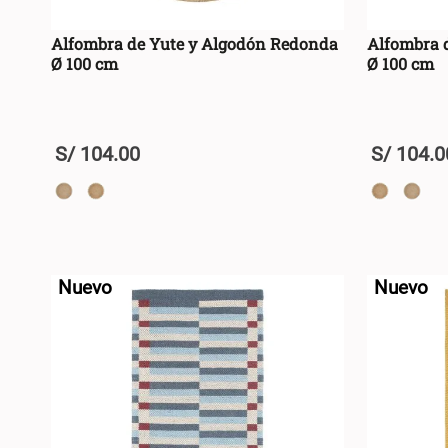
Alfombra de Yute y Algodón Redonda
Alfombra 
Ø 100 cm
Ø 100 cm
S/
104
.
00
S/
104
.
0
+
+
AGREGAR AL CARRO +
-
-
Nuevo
Nuevo