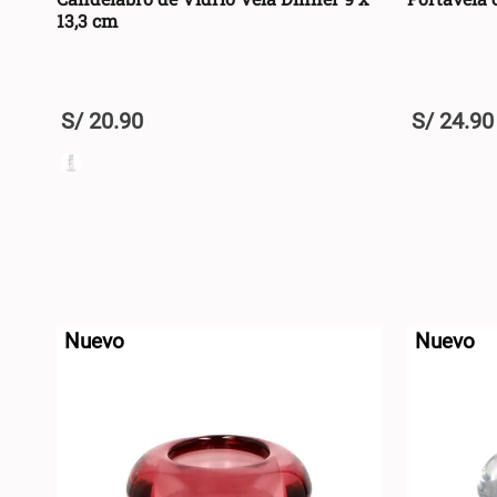
13,3 cm
S/
20
.
90
S/
24
.
90
U
U
+
+
AGREGAR AL CARRO +
-
-
Nuevo
Nuevo