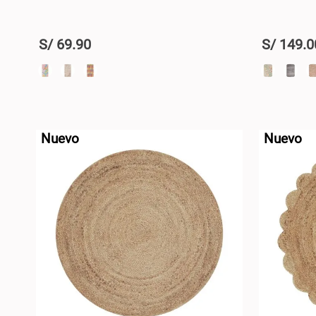
S/
69
.
90
S/
149
.
0
+
+
AGREGAR AL CARRO +
-
-
Nuevo
Nuevo