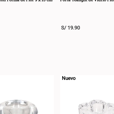
Portavelas
(
7
)
Limpiapies y
Topes de Puerta
S/
19
.
90
(
7
)
U
+
AGREGAR AL CARRO +
AGREGAR AL CA
-
Nuevo