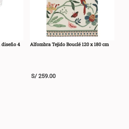
n diseño 4
Alfombra Tejido Bouclé 120 x 180 cm
S/
259
.
00
+
RRO +
AGREGAR AL CARRO +
-