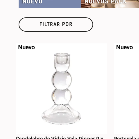
NUEVO
NUEVOS PACK
FILTRAR POR
Nuevo
Nuevo
Candelabro de Vidrio Vela Dinner 9 x
Portavela 