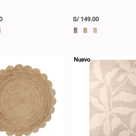
0
S/
149
.
00
+
AGREGAR AL CARRO +
AGREGAR AL CA
-
Nuevo