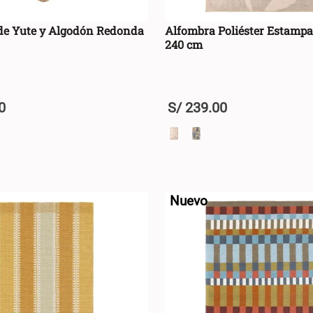
de Yute y Algodón Redonda
Alfombra Poliéster Estampa
240 cm
0
S/
239
.
00
+
AGREGAR AL CARRO +
AGREGAR AL CA
-
Nuevo