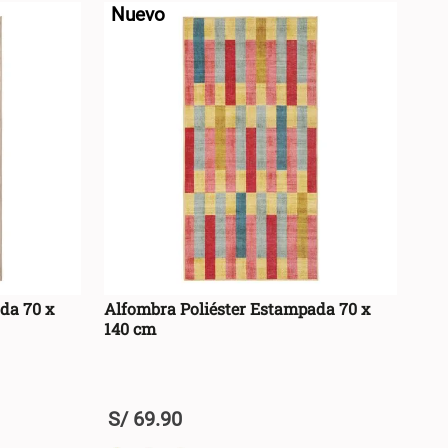
Nuevo
da 70 x
Alfombra Poliéster Estampada 70 x
140 cm
S/
69
.
90