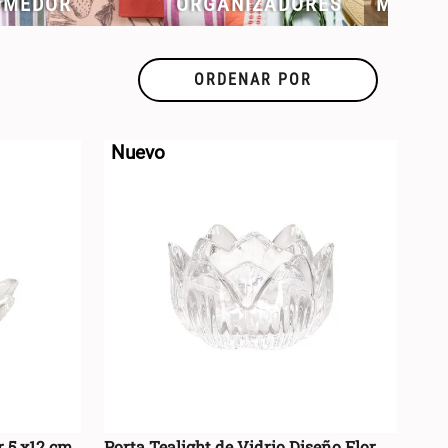
OMEDOR
ORGANIZADORES
MUEBL
ORDENAR POR
GRUPO COLOR
TALLA
TIPO DE
Nuevo
PRODUC
Multicolor
(
89
)
r 5 x12 cm
Porta Tealight de Vidrio Diseño Flor