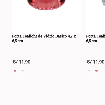
Porta Tealight de Vidrio Básico 4,7 x
Porta Teali
6,5 cm
6,5 cm
S/
11
.
90
S/
11
.
90
U
U
+
+
AGREGAR AL CARRO +
-
-