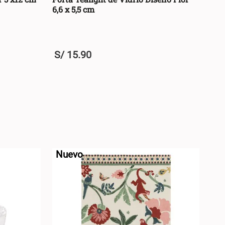
6,6 x 5,5 cm
S/
15
.
90
U
+
RRO +
AGREGAR AL CARRO +
-
Nuevo