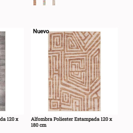
+
RRO +
AGREGAR AL CARRO +
-
Nuevo
da 120 x
Alfombra Poliester Estampada 120 x
180 cm