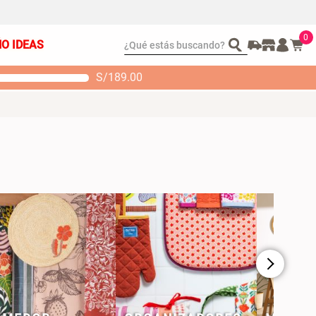
0
¿Qué estás buscando?
ÑO IDEAS
S/
189.00
t 2 Almohadas
Set Sábanas Algodón
emory
satín 240 Hilos
 104.00
S/ 169.00