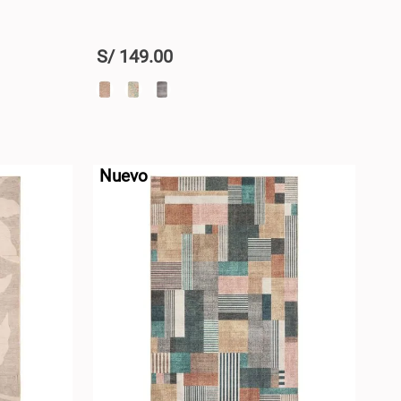
S/
149
.
00
+
RRO +
AGREGAR AL CARRO +
-
Nuevo