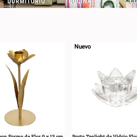
DORMITORIO
COCINA
C
CATEGORÍA
Nuevo
Cojines y Fundas
(
38
)
Alfombras
(
28
)
Alfombras y
bajadas de cama
(
28
)
Plantas
decorativas
(
9
)
Decoración
(
9
)
con Forma de Flor 9 x 13 cm
Porta Tealight de Vidrio Flo