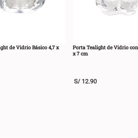
ght de Vidrio Básico 4,7 x
Porta Tealight de Vidrio co
x 7 cm
S/
12
.
90
U
+
AGREGAR AL CARRO +
AGREGAR AL CA
-