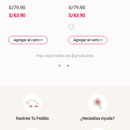
S/
79
.
90
S/
79
.
90
S/
63
.
90
S/
63
.
90
Agregar al carro +
Agregar al carro +
Has visto todos los
2
productos
<
>
Rastrea Tu Pedido
¿Necesitas Ayuda?