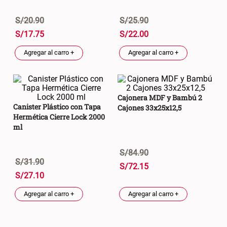
S/
20
.
90
S/
25
.
90
S/
17
.
75
S/
22
.
00
Agregar al carro +
Agregar al carro +
Cajonera MDF y Bambú 2
Canister Plástico con Tapa
Cajones 33x25x12,5
Hermética Cierre Lock 2000
ml
S/
84
.
90
S/
31
.
90
S/
72
.
15
S/
27
.
10
Agregar al carro +
Agregar al carro +