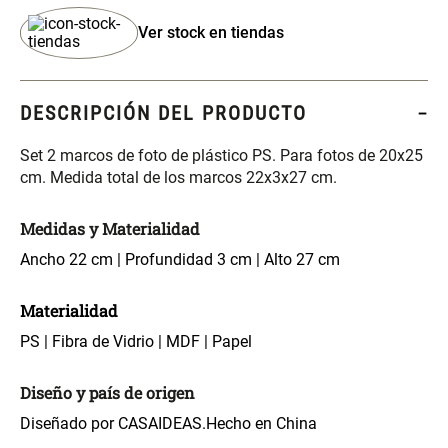
S/ 349.00
S/ 104.00
Ver stock en tiendas
Set Sábanas Algodón satín 240
Almohada Memory + Gel
Hilos
DESCRIPCIÓN DEL PRODUCTO
S/ 118.00
S/ 124.00
S/ 169.00
Set 2 marcos de foto de plástico PS. Para fotos de 20x25
cm. Medida total de los marcos 22x3x27 cm.
Canasto Ropa Bambú Redondo
Mueble Repisa Bambú 4
con Forro
Bandejas con Puerta 23 x 23 x
119 cm
Medidas y Materialidad
S/ 55.90
S/ 169.00
S/ 69.90
Ancho 22 cm | Profundidad 3 cm | Alto 27 cm
Materialidad
Comoda Bambú con Puertas 80
Almohada Sensación Plumas
x 33 x 80 cm
PS | Fibra de Vidrio | MDF | Papel
S/ 319.00
S/ 74.90
Diseño y país de origen
Diseñado por CASAIDEAS.
Hecho en China
Plumón Pluma
Set 2 Almohadas Hollow