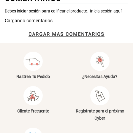
46x48x76 cm
S/ 269.00
S/ 83.20
S/ 104.00
Cargando comentarios…
Set 2 Almohadas Hollow
Almohada Microfibra
CARGAR MAS COMENTARIOS
S/ 55.90
S/ 63.90
S/ 69.90
Organizador Cubiertos Bambú
Canasto de Ropa Tela y Bambú
Extensible
Redondo Ø38 x 52 cm
Rastrea Tu Pedido
¿Necesitas Ayuda?
S/ 44.70
S/ 39.90
S/ 63.90
S/ 99.90
Topper de Microfibra 1500 GSM
Escalera Plegable Metal 3
Peldaños 71x41x106 cm
Cliente Frecuente
Regístrate para el próximo
Cyber
S/ 219.00
S/ 144.00