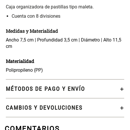
S/ 261.00
S/ 104.00
S/ 349.00
Caja organizadora de pastillas tipo maleta.
Cuenta con 8 divisiones
Set Sábanas Algodón satín 240
Almohada Memory + Gel
Hilos
Medidas y Materialidad
S/ 169.00
S/ 124.00
Ancho 7,5 cm | Profundidad 3,5 cm | Diámetro | Alto 11,5
cm
Canasto Ropa Bambú Redondo
Mueble Repisa Bambú 4
con Forro
Bandejas con Puerta 23 x 23 x
Materialidad
119 cm
Polipropileno (PP)
S/ 69.90
S/ 135.20
S/ 169.00
MÉTODOS DE PAGO Y ENVÍO
Comoda Bambú con Puertas 80
Almohada Sensación Plumas
x 33 x 80 cm
CAMBIOS Y DEVOLUCIONES
S/ 254.90
S/ 74.90
S/ 319.00
Plumón Pluma
Silla Metálica Plegable
COMENTARIOS