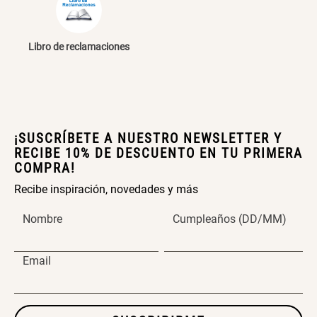
Cama Nido Grande para Perros
Papelero de Plástico Color 8 Lt
15,7x22,2x33,3 cm
Libro de reclamaciones
S/ 169.00
S/ 39.90
Canasto Bambú
¡SUSCRÍBETE A NUESTRO NEWSLETTER Y
RECIBE 10% DE DESCUENTO EN TU PRIMERA
S/ 35.90
COMPRA!
Recibe inspiración, novedades y más
Nombre
Cumpleaños (DD/MM)
Email