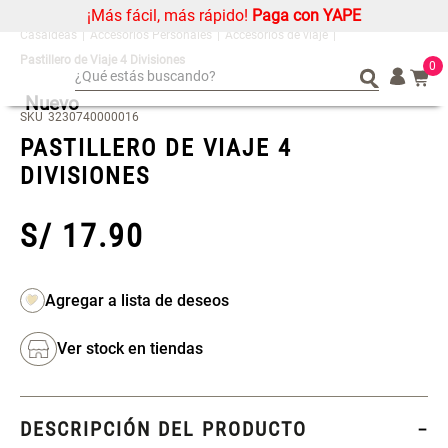
¡Más fácil, más rápido!
Paga con YAPE
Accesorios Personales
Accesorios de viaje
Pastillero de Viaje 4 Divisiones
0
¿Qué estás buscando?
Nuevo
¿Qué estás buscando?
Organizador
Organizador
SKU
3230740000016
PASTILLERO DE VIAJE 4
Cojin
Cojin
DIVISIONES
Alfombra
Alfombra
Niños
Niños
S/
17
.
90
Almohada
Almohada
Mantel
Mantel
Sabanas
Sabanas
Platos
Platos
Ver stock en tiendas
Individuales
Individuales
Mueble MDF y Madera Bambú
Set 2 Almohadas Memory
Cortinas
Cortinas
Inodoro con Puerta 65x28x171
cm
DESCRIPCIÓN DEL PRODUCTO