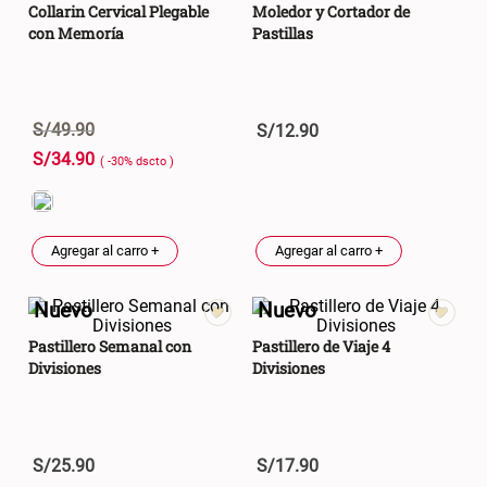
S/ 261.00
S/ 104.00
S/ 349.00
Collarin Cervical Plegable
Moledor y Cortador de
con Memoría
Pastillas
Set Sábanas Algodón satín 240
Almohada Memory + Gel
Hilos
S/
49
.
90
S/
12
.
90
S/ 169.00
S/ 124.00
S/
34
.
90
( -
30
%
dscto
)
Canasto Ropa Bambú Redondo
Mueble Repisa Bambú 4
con Forro
Bandejas con Puerta 23 x 23 x
119 cm
Agregar al carro +
Agregar al carro +
S/ 69.90
S/ 135.20
S/ 169.00
Nuevo
Nuevo
Comoda Bambú con Puertas 80
Almohada Sensación Plumas
Pastillero Semanal con
Pastillero de Viaje 4
x 33 x 80 cm
Divisiones
Divisiones
S/ 254.90
S/ 74.90
S/ 319.00
S/
25
.
90
S/
17
.
90
Plumón Pluma
Silla Metálica Plegable