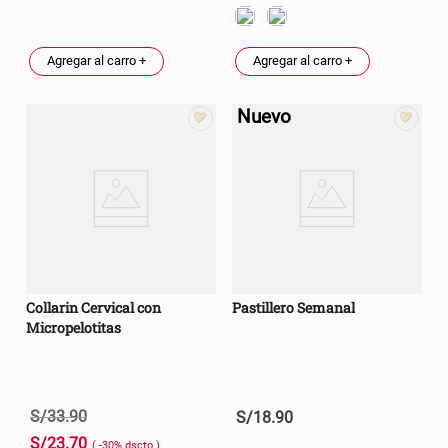
Cama Nido Grande para Perros
Papelero de Plástico Color 8 Lt
15,7x22,2x33,3 cm
Agregar al carro +
Agregar al carro +
S/ 169.00
S/ 39.90
Nuevo
Canasto Bambú
S/ 35.90
Collarin Cervical con
Pastillero Semanal
Micropelotitas
S/
33
.
90
S/
18
.
90
S/
23
.
70
( -
30
%
dscto
)