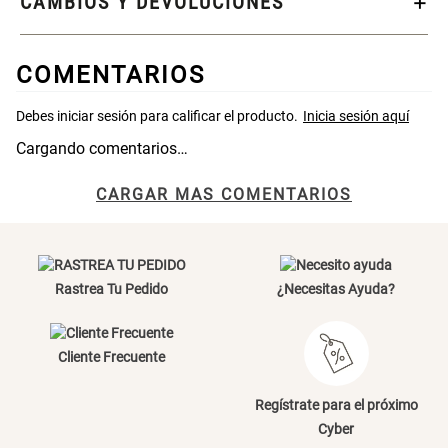
CAMBIOS Y DEVOLUCIONES
Cama Nido Grande para Perros
Papelero de Plástico Color 8 Lt
15,7x22,2x33,3 cm
COMENTARIOS
S/ 169.00
S/ 31.90
S/ 39.90
Cargando comentarios…
Canasto Bambú
CARGAR MAS COMENTARIOS
S/ 35.90
Rastrea Tu Pedido
¿Necesitas Ayuda?
Cliente Frecuente
Regístrate para el próximo
Cyber