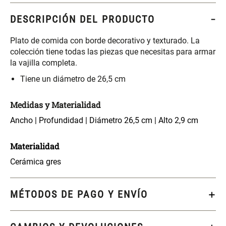
46x48x76 cm
DESCRIPCIÓN DEL PRODUCTO
S/ 269.00
S/ 83.20
S/ 104.00
Plato de comida con borde decorativo y texturado. La
colección tiene todas las piezas que necesitas para armar
Set 2 Almohadas Hollow
Almohada Microfibra
la vajilla completa.
Tiene un diámetro de 26,5 cm
S/ 55.90
S/ 63.90
S/ 69.90
Medidas y Materialidad
Organizador Cubiertos Bambú
Canasto de Ropa Tela y Bambú
Ancho | Profundidad | Diámetro 26,5 cm | Alto 2,9 cm
Extensible
Redondo Ø38 x 52 cm
Materialidad
S/ 44.70
S/ 39.90
S/ 63.90
S/ 99.90
Cerámica gres
Topper de Microfibra 1500 GSM
Escalera Plegable Metal 3
Peldaños 71x41x106 cm
MÉTODOS DE PAGO Y ENVÍO
S/ 219.00
S/ 144.00