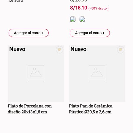
S/
9
.
90
S/
18
.
10
( -
30
%
dscto
)
Agregar al carro +
Agregar al carro +
Nuevo
Nuevo
Plato de Porcelana con
Plato Pan de Cerámica
diseño 20x13x1,6 cm
Rústico Ø20,5 x 2,6 cm