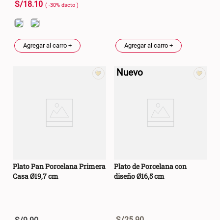
S/
18
.
10
( -
30
%
dscto
)
Agregar al carro +
Agregar al carro +
Nuevo
Plato Pan Porcelana Primera
Plato de Porcelana con
Casa Ø19,7 cm
diseño Ø16,5 cm
S/
25
.
90