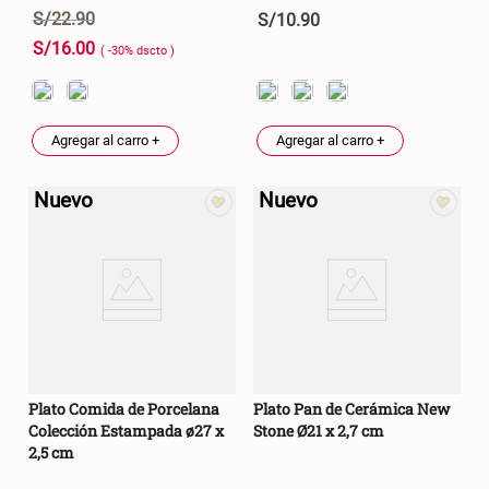
S/
22
.
90
S/
10
.
90
S/
16
.
00
( -
30
%
dscto
)
Agregar al carro +
Agregar al carro +
Nuevo
Nuevo
Plato Comida de Porcelana
Plato Pan de Cerámica New
Colección Estampada ø27 x
Stone Ø21 x 2,7 cm
2,5 cm