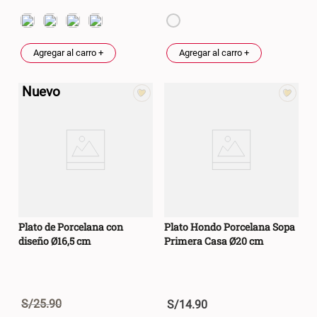
Canasto Bambú
Agregar al carro +
Agregar al carro +
S/ 35.90
Nuevo
Plato de Porcelana con
Plato Hondo Porcelana Sopa
diseño Ø16,5 cm
Primera Casa Ø20 cm
S/
25
.
90
S/
14
.
90