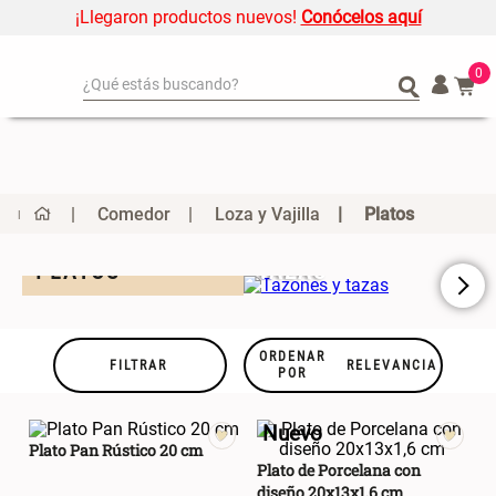
¡Llegaron productos nuevos!
Conócelos aquí
0
¿Qué estás buscando?
¿Qué estás buscando?
Organizador
Organizador
Cojin
Cojin
Alfombra
Alfombra
Comedor
Loza y Vajilla
Platos
Niños
Niños
TAZONES Y
B
Almohada
Almohada
PLATOS
TAZAS
E
Mantel
Mantel
Sabanas
Sabanas
ORDENAR
FILTRAR
RELEVANCIA
Platos
Platos
POR
Individuales
Individuales
Nuevo
Mueble MDF y Madera Bambú
Set 2 Almohadas Memory
Cortinas
Cortinas
Plato Pan Rústico 20 cm
Inodoro con Puerta 65x28x171
Plato de Porcelana con
cm
diseño 20x13x1,6 cm