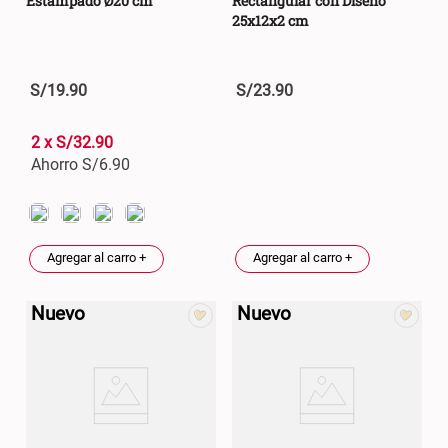
Estampado Ø20 cm
Rectangular con Diseño
25x12x2 cm
S/
19
.
90
S/
23
.
90
2 x S/32.90
Ahorro S/
6.90
Agregar al carro +
Agregar al carro +
Nuevo
Nuevo