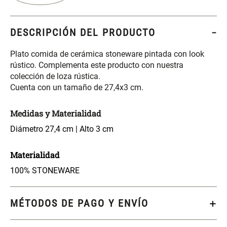
S/ 261.00
S/ 104.00
S/ 349.00
DESCRIPCIÓN DEL PRODUCTO
Set Sábanas Algodón satín 240
Almohada Memory + Gel
Hilos
Plato comida de cerámica stoneware pintada con look
rústico. Complementa este producto con nuestra
S/ 169.00
S/ 124.00
colección de loza rústica.
Cuenta con un tamaño de 27,4x3 cm.
Canasto Ropa Bambú Redondo
Mueble Repisa Bambú 4
con Forro
Bandejas con Puerta 23 x 23 x
Medidas y Materialidad
119 cm
Diámetro 27,4 cm | Alto 3 cm
S/ 69.90
S/ 135.20
S/ 169.00
Materialidad
Comoda Bambú con Puertas 80
Almohada Sensación Plumas
x 33 x 80 cm
100% STONEWARE
S/ 254.90
S/ 74.90
S/ 319.00
MÉTODOS DE PAGO Y ENVÍO
Plumón Pluma
Set 2 Almohadas Hollow