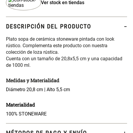
Ver stock en tiendas
S/ 261.00
S/ 88.40
S/ 349.00
S/ 104.00
Set Sábanas Algodón satín 240
Almohada Memory + Gel
Hilos
DESCRIPCIÓN DEL PRODUCTO
Plato sopa de cerámica stoneware pintada con look
S/ 143.65
S/ 124.00
S/ 169.00
rústico. Complementa este producto con nuestra
colección de loza rústica.
Canasto Ropa Bambú Redondo
Mueble Repisa Bambú 4
Cuenta con un tamaño de 20,8x5,5 cm y una capacidad
con Forro
Bandejas con Puerta 23 x 23 x
de 1000 ml.
119 cm
S/ 59.40
S/ 135.20
S/ 69.90
S/ 169.00
Medidas y Materialidad
Diámetro 20,8 cm | Alto 5,5 cm
Comoda Bambú con Puertas 80
Almohada Sensación Plumas
x 33 x 80 cm
Materialidad
S/ 254.90
S/ 63.65
S/ 319.00
S/ 74.90
100% STONEWARE
Plumón Pluma
Silla Metálica Plegable
MÉTODOS DE PAGO Y ENVÍO