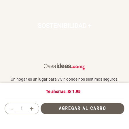
SOSTENIBILIDAD
+
Un hogar es un lugar para vivir, donde nos sentimos seguros,
queridos y donde también compartimos con otros. En Casaideas
encontrarás artículos de diseño, para vivir día a día en un espacio
Te ahorras: S/
1.95
que te haga feliz.
-
+
AGREGAR AL CARRO
Términos y Condiciones