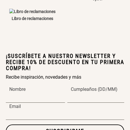
Cama Nido Grande para Perros
Papelero de Plástico Color 8 Lt
15,7x22,2x33,3 cm
Libro de reclamaciones
S/ 143.65
S/ 33.90
S/ 169.00
S/ 39.90
Canasto Bambú
¡SUSCRÍBETE A NUESTRO NEWSLETTER Y
RECIBE 10% DE DESCUENTO EN TU PRIMERA
S/ 30.50
S/ 35.90
COMPRA!
Recibe inspiración, novedades y más
Nombre
Cumpleaños (DD/MM)
Email