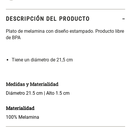
S/ 261.00
S/ 104.00
S/ 349.00
DESCRIPCIÓN DEL PRODUCTO
Set Sábanas Algodón satín 240
Almohada Memory + Gel
Hilos
Plato de melamina con diseño estampado. Producto libre
de BPA
S/ 169.00
S/ 124.00
Canasto Ropa Bambú Redondo
Mueble Repisa Bambú 4
Tiene un diámetro de 21,5 cm
con Forro
Bandejas con Puerta 23 x 23 x
119 cm
S/ 69.90
S/ 135.20
S/ 169.00
Medidas y Materialidad
Comoda Bambú con Puertas 80
Almohada Sensación Plumas
Diámetro 21.5 cm | Alto 1.5 cm
x 33 x 80 cm
Materialidad
S/ 254.90
S/ 74.90
S/ 319.00
100% Melamina
Plumón Pluma
Silla Metálica Plegable