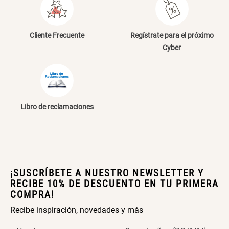
Escribe un comentario
Cama Nido Grande para Perros
Papelero de Plástico Color 8 Lt
15,7x22,2x33,3 cm
Cliente Frecuente
Regístrate para el próximo
Cyber
S/ 169.00
S/ 39.90
ENVIAR COMENTARIO
Canasto Bambú
Libro de reclamaciones
S/ 35.90
¡SUSCRÍBETE A NUESTRO NEWSLETTER Y
RECIBE 10% DE DESCUENTO EN TU PRIMERA
COMPRA!
Recibe inspiración, novedades y más