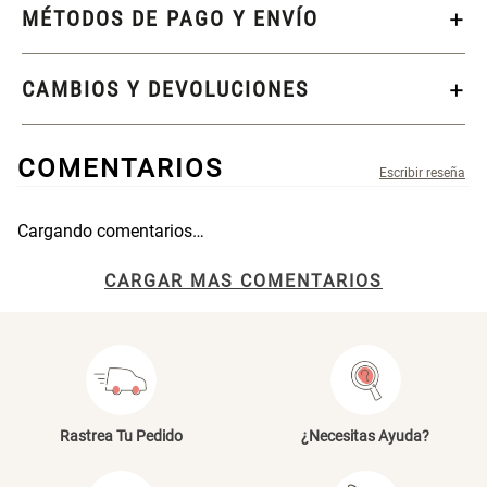
46x48x76 cm
MÉTODOS DE PAGO Y ENVÍO
S/ 269.00
S/ 83.20
S/ 104.00
CAMBIOS Y DEVOLUCIONES
Set 2 Almohadas Hollow
Almohada Microfibra
COMENTARIOS
S/ 55.90
S/ 63.90
S/ 69.90
Cargando comentarios…
Organizador Cubiertos Bambú
Canasto de Ropa Tela y Bambú
Título
Extensible
Redondo Ø38 x 52 cm
CARGAR MAS COMENTARIOS
S/ 44.70
S/ 39.90
S/ 63.90
S/ 99.90
Tu nombre
Topper de Microfibra 1500 GSM
Escalera Plegable Metal 3
Peldaños 71x41x106 cm
Rastrea Tu Pedido
Dirección de email
¿Necesitas Ayuda?
S/ 219.00
S/ 144.00