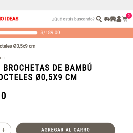
0
¿Qué estás buscando?
ÑO IDEAS
S/
189.00
t 2 Almohadas
Set Sábanas Algodón
emory
satín 240 Hilos
cteles Ø0,5x9 cm
 104.00
S/ 169.00
011
5 BROCHETAS DE BAMBÚ
OCTELES Ø0,5X9 CM
90
+
AGREGAR AL CARRO