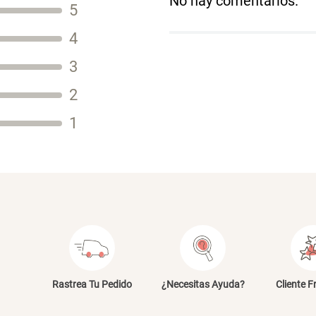
No hay comentarios.
5
Título
4
3
2
Tu nombre
1
Dirección de email
Escribe un comentario
E
Rastrea Tu Pedido
¿Necesitas Ayuda?
Cliente F