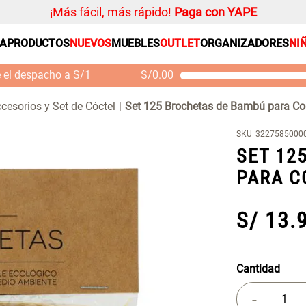
¡Más fácil, más rápido!
Paga con YAPE
SA
PRODUCTOS
NUEVOS
MUEBLES
OUTLET
ORGANIZADORES
NI
PRODUCTOS ESTRELLA
Organizador
e el despacho a S/1
S/
0.00
Cojin
Mueble MDF y Madera
Se
Bambú Inodoro con
M
Alfombra
cesorios y Set de Cóctel
Set 125 Brochetas de Bambú para Co
Puerta 65x28x171 cm
Niños
S/ 261.00
S/
S/ 349.00
SKU
3227585000
Almohada
SET 12
Mantel
PARA C
Sabanas
Platos
S/
13
.
Individuales
Cortinas
Cantidad
-