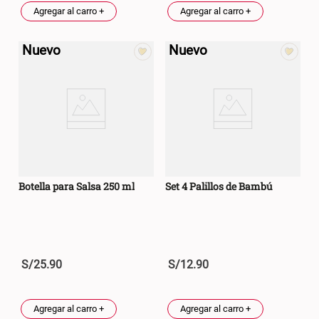
Agregar al carro +
Agregar al carro +
Cama Nido Grande para Perros
Papelero de Plástico Color 8 Lt
15,7x22,2x33,3 cm
Nuevo
Nuevo
S/ 169.00
S/ 39.90
Canasto Bambú
S/ 35.90
Botella para Salsa 250 ml
Set 4 Palillos de Bambú
S/
25
.
90
S/
12
.
90
Agregar al carro +
Agregar al carro +