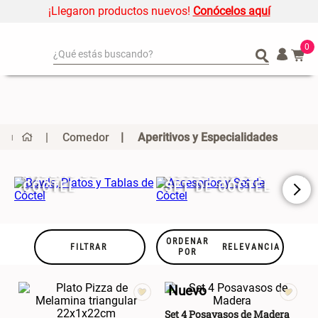
¡Llegaron productos nuevos!
Conócelos aquí
0
¿Qué estás buscando?
¿Qué estás buscando?
Organizador
Organizador
Cojin
Cojin
Alfombra
Alfombra
Comedor
Aperitivos y Especialidades
Niños
Niños
BOWLS, PLATOS Y
Almohada
Almohada
TABLAS DE
ACCESORIOS Y
CÓCTEL
SET DE CÓCTEL
P
Mantel
Mantel
Sabanas
Sabanas
Platos
Platos
ORDENAR
FILTRAR
RELEVANCIA
POR
Individuales
Individuales
Mueble MDF y Madera Bambú
Set 2 Almohadas Memory
Cortinas
Cortinas
Nuevo
Inodoro con Puerta 65x28x171
cm
Set 4 Posavasos de Madera