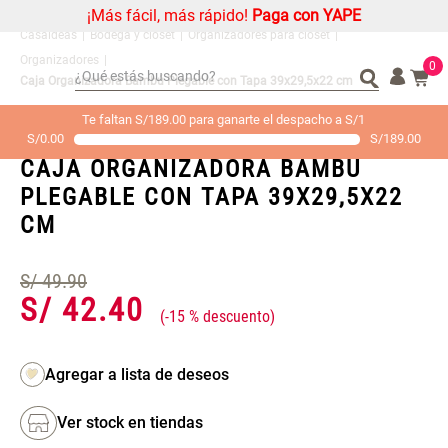
¡Más fácil, más rápido!
Paga con YAPE
Bodega y clóset
Organizadores para clóset
Organizadores
0
¿Qué estás buscando?
Caja Organizadora Bambú Plegable con Tapa 39x29,5x22 cm
¿Qué estás buscando?
Organizador
Organizador
Te faltan S/189.00 para ganarte el despacho a S/1
SKU
S/
0.00
3227662000019
S/
189.00
Cojin
Cojin
CAJA ORGANIZADORA BAMBÚ
Alfombra
Alfombra
PLEGABLE CON TAPA 39X29,5X22
Niños
Niños
CM
Almohada
Almohada
Mantel
Mantel
S/
49
.
90
S/
42
.
40
Sabanas
Sabanas
-
15 %
Platos
Platos
Individuales
Individuales
Mueble MDF y Madera Bambú
Set 2 Almohadas Memory
Cortinas
Cortinas
Inodoro con Puerta 65x28x171
Ver stock en tiendas
cm