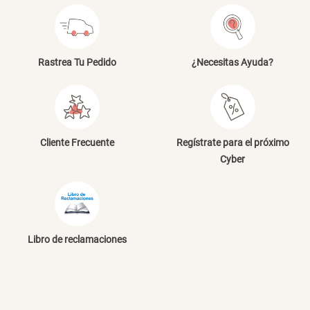
Cama Nido Grande para Perros
Papelero de Plástico Color 8 Lt
15,7x22,2x33,3 cm
Rastrea Tu Pedido
¿Necesitas Ayuda?
S/ 143.65
S/ 33.90
S/ 169.00
S/ 39.90
Canasto Bambú
Cliente Frecuente
Regístrate para el próximo
S/ 30.50
S/ 35.90
Cyber
Libro de reclamaciones