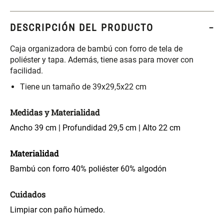
S/ 261.00
S/ 88.40
S/ 349.00
S/ 104.00
DESCRIPCIÓN DEL PRODUCTO
Set Sábanas Algodón satín 240
Almohada Memory + Gel
Hilos
Caja organizadora de bambú con forro de tela de
poliéster y tapa. Además, tiene asas para mover con
S/ 143.65
S/ 124.00
S/ 169.00
facilidad.
Tiene un tamaño de 39x29,5x22 cm
Canasto Ropa Bambú Redondo
Mueble Repisa Bambú 4
con Forro
Bandejas con Puerta 23 x 23 x
Medidas y Materialidad
119 cm
S/ 59.40
S/ 135.20
S/ 69.90
Ancho 39 cm | Profundidad 29,5 cm | Alto 22 cm
S/ 169.00
Materialidad
Comoda Bambú con Puertas 80
Almohada Sensación Plumas
x 33 x 80 cm
Bambú con forro 40% poliéster 60% algodón
S/ 254.90
S/ 63.65
S/ 319.00
S/ 74.90
Cuidados
Limpiar con paño húmedo.
Plumón Pluma
Silla Metálica Plegable