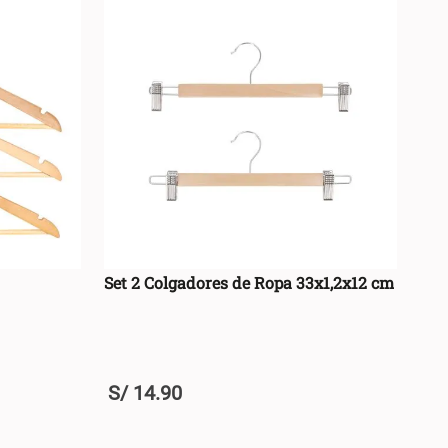
Set 2 Colgadores de Ropa 33x1,2x12 cm
S/
14
.
90
+
RRO +
AGREGAR AL CARRO +
-