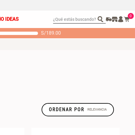
0
¿Qué estás buscando?
ÑO IDEAS
S/
189.00
t 2 Almohadas
Set Sábanas Algodón
emory
satín 240 Hilos
 104.00
S/ 169.00
ORDENAR POR
RELEVANCIA
TIPO DE
PRODUCTO