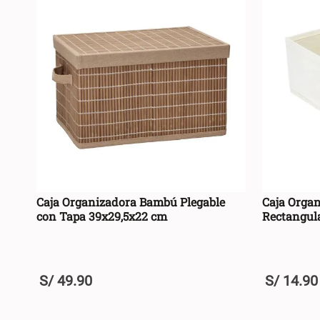
Caja Organizadora Bambú Plegable
Caja Orga
con Tapa 39x29,5x22 cm
Rectangul
S/
49
.
90
S/
14
.
90
+
+
AGREGAR AL CARRO +
-
-