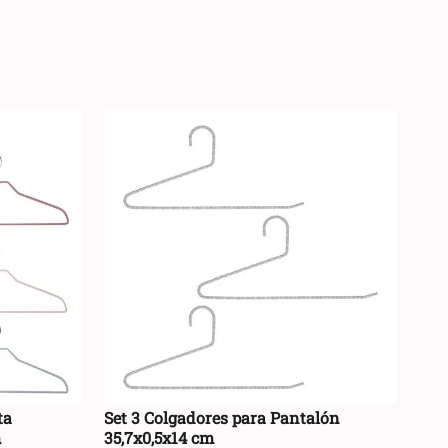
+
RRO +
AGREGAR AL CARRO +
-
ta
Set 3 Colgadores para Pantalón
m
35,7x0,5x14 cm