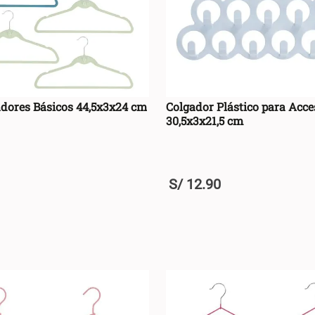
adores Básicos 44,5x3x24 cm
Colgador Plástico para Acce
30,5x3x21,5 cm
S/
12
.
90
+
AGREGAR AL CARRO +
AGREGAR AL CA
-