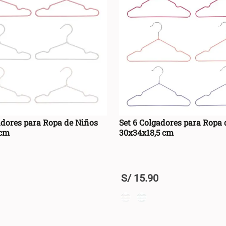
adores para Ropa de Niños
Set 6 Colgadores para Ropa 
 cm
30x34x18,5 cm
S/
15
.
90
+
AGREGAR AL CARRO +
AGREGAR AL CA
-