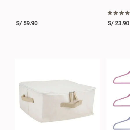
S/
59
.
90
S/
23
.
90
+
+
AGREGAR AL CARRO +
-
-