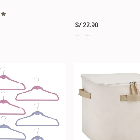
S/
22
.
90
+
AGREGAR AL CARRO +
AGREGAR AL CA
-