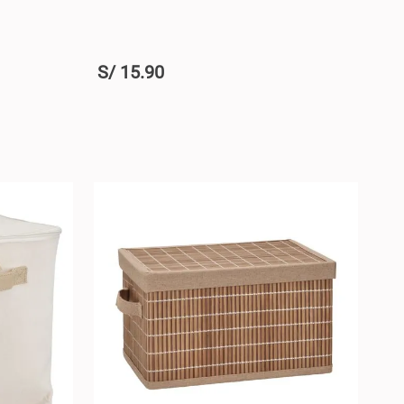
S/
15
.
90
+
RRO +
AGREGAR AL CARRO +
-