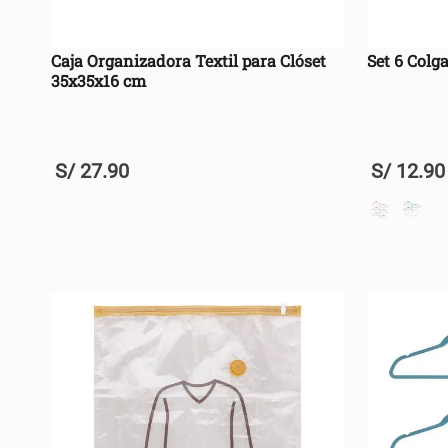
Caja Organizadora Textil para Clóset
Set 6 Colg
35x35x16 cm
S/
27
.
90
S/
12
.
90
+
+
AGREGAR AL CARRO +
-
-