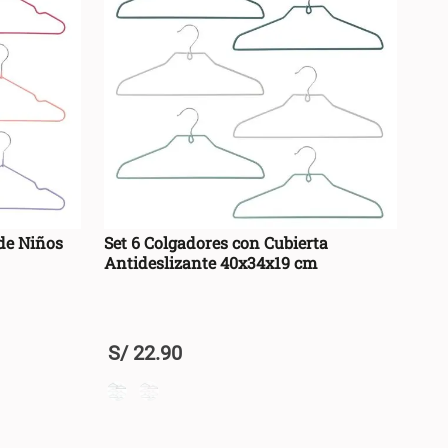
de Niños
Set 6 Colgadores con Cubierta
Antideslizante 40x34x19 cm
S/
22
.
90
+
RRO +
AGREGAR AL CARRO +
-