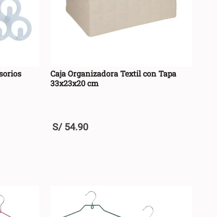
sorios
Caja Organizadora Textil con Tapa
33x23x20 cm
S/
54
.
90
+
RRO +
AGREGAR AL CARRO +
-