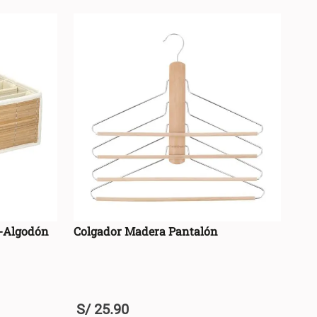
ú-Algodón
Colgador Madera Pantalón
S/
25
.
90