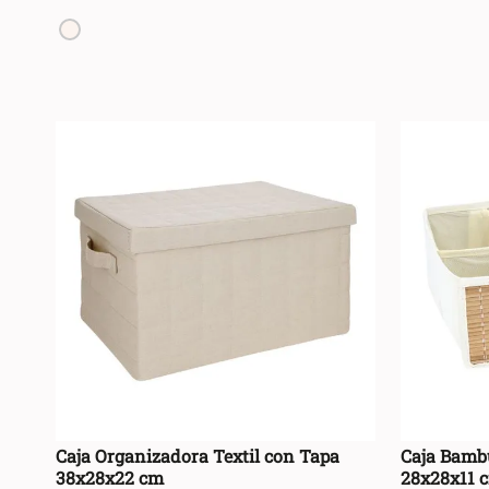
+
+
AGREGAR AL CARRO +
-
-
Caja Organizadora Textil con Tapa
Caja Bamb
38x28x22 cm
28x28x11 