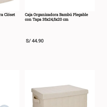
ra Clóset
Caja Organizadora Bambú Plegable
con Tapa 35x24,5x20 cm
S/
44
.
90
+
RRO +
AGREGAR AL CARRO +
-