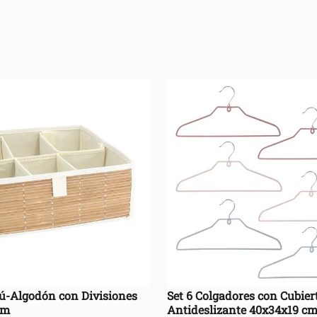
+
AGREGAR AL CARRO +
AGREGAR AL CA
-
ú-Algodón con Divisiones
Set 6 Colgadores con Cubier
cm
Antideslizante 40x34x19 c