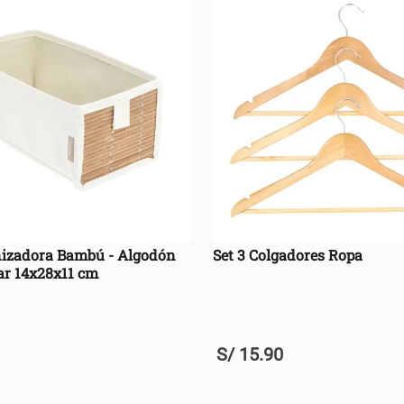
Multicolor
(
21
)
Crudo
(
6
)
Café
(
2
)
Rojo
(
1
)
nizadora Bambú - Algodón
Set 3 Colgadores Ropa
ar 14x28x11 cm
S/
15
.
90
+
AGREGAR AL CARRO +
AGREGAR AL CA
-