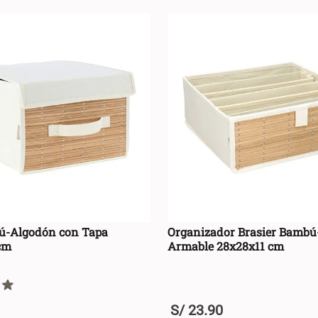
ú-Algodón con Tapa
Organizador Brasier Bamb
cm
Armable 28x28x11 cm
S/
23
.
90