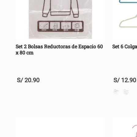
Set 2 Bolsas Reductoras de Espacio 60
Set 6 Colg
x 80 cm
S/
20
.
90
S/
12
.
90
+
+
AGREGAR AL CARRO +
-
-