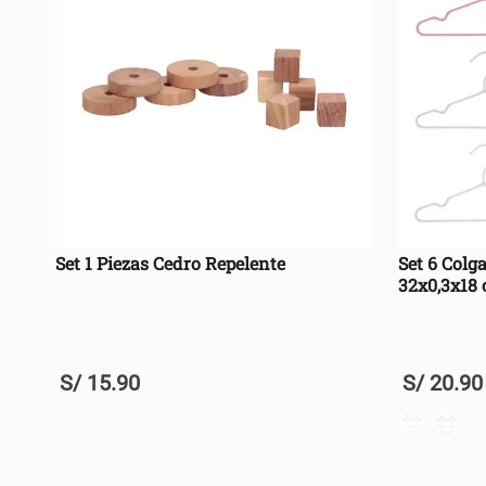
Set 1 Piezas Cedro Repelente
Set 6 Colg
32x0,3x18
S/
15
.
90
S/
20
.
90
+
+
AGREGAR AL CARRO +
-
-