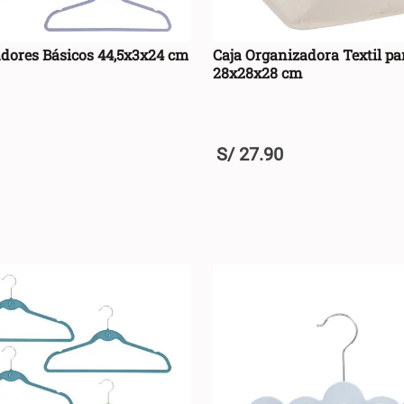
adores Básicos 44,5x3x24 cm
Caja Organizadora Textil pa
28x28x28 cm
S/
27
.
90
+
AGREGAR AL CARRO +
AGREGAR AL CA
-