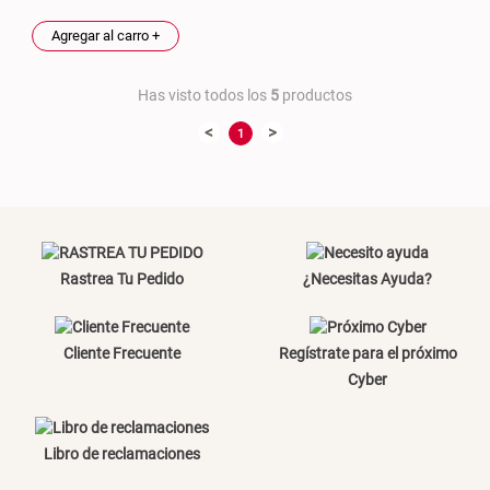
Canasto Bambú
Agregar al carro +
Has visto todos los
5
productos
S/ 35.90
<
>
1
Rastrea Tu Pedido
¿Necesitas Ayuda?
Cliente Frecuente
Regístrate para el próximo
Cyber
Libro de reclamaciones