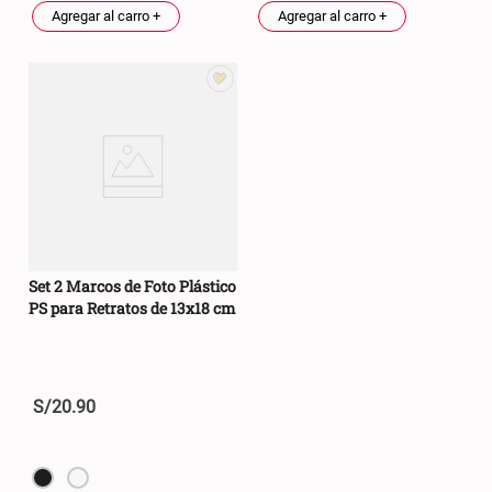
Agregar al carro +
Agregar al carro +
S/ 269.00
S/ 55.90
S/ 69.90
Almohada Microfibra
Canasto de Ropa Tela y Bambú
Redondo Ø38 x 52 cm
S/ 63.90
S/ 31.90
S/ 99.90
Topper de Microfibra 1500 GSM
Escalera Plegable Metal 3
Peldaños 71x41x106 cm
Set 2 Marcos de Foto Plástico
PS para Retratos de 13x18 cm
S/ 131.00
S/ 144.00
S/ 219.00
Cama Nido Grande para Perros
Papelero de Plástico Color 8 Lt
S/
20
.
90
15,7x22,2x33,3 cm
S/ 169.00
S/ 31.90
S/ 39.90