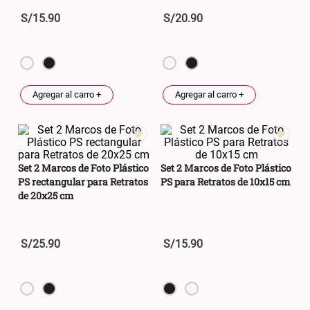
S/ 349.00
S/ 104.00
S/
15
.
90
S/
20
.
90
Set Sábanas Algodón satín 240
Almohada Memory + Gel
Hilos
S/ 118.00
S/ 124.00
S/ 169.00
Agregar al carro +
Agregar al carro +
Canasto Ropa Bambú Redondo
Mueble Repisa Bambú 4
con Forro
Bandejas con Puerta 23 x 23 x
119 cm
Set 2 Marcos de Foto Plástico
Set 2 Marcos de Foto Plástico
S/ 55.90
S/ 169.00
S/ 69.90
PS rectangular para Retratos
PS para Retratos de 10x15 cm
de 20x25 cm
Comoda Bambú con Puertas 80
Almohada Sensación Plumas
x 33 x 80 cm
S/
25
.
90
S/
15
.
90
S/ 319.00
S/ 74.90
Plumón Pluma
Set 2 Almohadas Hollow