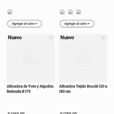
Cama Nido Grande para Perros
Papelero de Plástico Color 8 Lt
15,7x22,2x33,3 cm
Agregar al carro +
Agregar al carro +
S/ 169.00
S/ 39.90
Nuevo
Nuevo
Canasto Bambú
S/ 35.90
Alfombra de Yute y Algodón
Alfombra Tejido Bouclé 120 x
Redonda Ø 170
180 cm