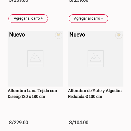
S/
269
.
00
S/
259
.
00
Agregar al carro +
Agregar al carro +
Nuevo
Nuevo
Alfombra Lana Tejída con
Alfombra de Yute y Algodón
Diseñp 120 x 180 cm
Redonda Ø 100 cm
S/
229
.
00
S/
104
.
00