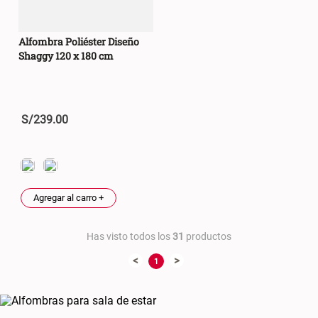
Alfombra Poliéster Diseño
Shaggy 120 x 180 cm
S/
239
.
00
Agregar al carro +
Has visto todos los
31
productos
<
>
1