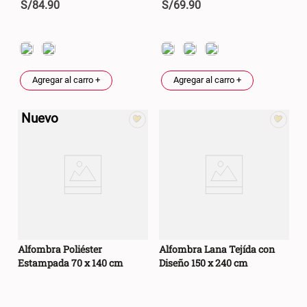
S/
84
.
90
S/
69
.
90
Agregar al carro +
Agregar al carro +
Nuevo
Alfombra Poliéster
Alfombra Lana Tejída con
Estampada 70 x 140 cm
Diseño 150 x 240 cm