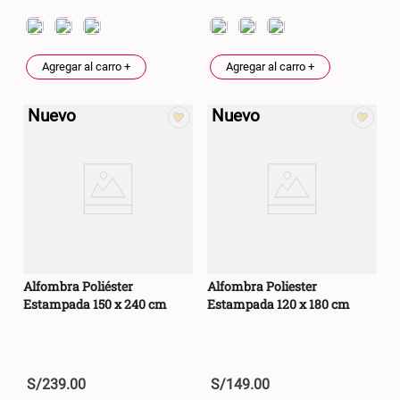
46x48x76 cm
S/ 269.00
S/ 83.20
S/ 104.00
Agregar al carro +
Agregar al carro +
Set 2 Almohadas Hollow
Almohada Microfibra
Nuevo
Nuevo
S/ 55.90
S/ 63.90
S/ 69.90
Organizador Cubiertos Bambú
Canasto de Ropa Tela y Bambú
Extensible
Redondo Ø38 x 52 cm
S/ 44.70
S/ 39.90
S/ 63.90
S/ 99.90
Alfombra Poliéster
Alfombra Poliester
Estampada 150 x 240 cm
Estampada 120 x 180 cm
Topper de Microfibra 1500 GSM
Escalera Plegable Metal 3
Peldaños 71x41x106 cm
S/ 219.00
S/ 144.00
S/
239
.
00
S/
149
.
00