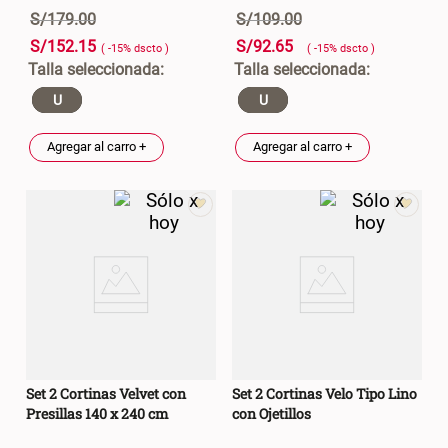
S/
179
.
00
S/
109
.
00
S/
152
.
15
S/
92
.
65
( -
15
%
dscto
)
( -
15
%
dscto
)
U
U
Agregar al carro +
Agregar al carro +
Set 2 Cortinas Velvet con
Set 2 Cortinas Velo Tipo Lino
Presillas 140 x 240 cm
con Ojetillos