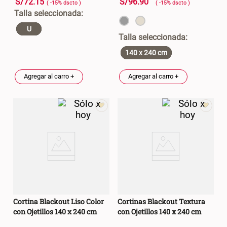
S/
72
.
15
S/
96
.
90
( -
15
%
dscto
)
( -
15
%
dscto
)
U
140 x 240 cm
Agregar al carro +
Agregar al carro +
Cortina Blackout Liso Color
Cortinas Blackout Textura
con Ojetillos 140 x 240 cm
con Ojetillos 140 x 240 cm