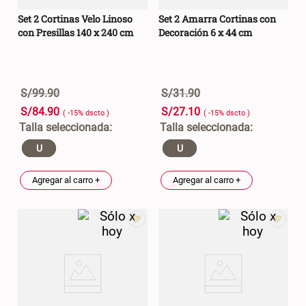
Set 2 Cortinas Velo Linoso
Set 2 Amarra Cortinas con
con Presillas 140 x 240 cm
Decoración 6 x 44 cm
S/
99
.
90
S/
31
.
90
S/
84
.
90
S/
27
.
10
( -
15
%
dscto
)
( -
15
%
dscto
)
U
U
Agregar al carro +
Agregar al carro +