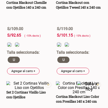
S/ 261.00
S/ 88.40
S/ 349.00
S/ 104.00
Cortina Blackout Chenille
Cortina Blackout con
con Ojetillos 140 x 240 cm
Ojetillos Tweed 140 x 240 cm
Set Sábanas Algodón satín 240
Almohada Memory + Gel
Hilos
S/
109
.
00
S/
119
.
00
S/ 143.65
S/ 124.00
S/ 169.00
S/
92
.
65
S/
101
.
15
( -
15
%
dscto
)
( -
15
%
dscto
)
Canasto Ropa Bambú Redondo
Mueble Repisa Bambú 4
con Forro
Bandejas con Puerta 23 x 23 x
119 cm
U
U
S/ 59.40
S/ 135.20
S/ 69.90
S/ 169.00
Agregar al carro +
Agregar al carro +
Comoda Bambú con Puertas 80
Almohada Sensación Plumas
x 33 x 80 cm
S/ 254.90
S/ 63.65
S/ 319.00
S/ 74.90
Set 2 Cortinas Visillo Liso
Cortina Blackout Liso Color
con Ojetillos
con Presillas 140 x 240 cm
Plumón Pluma
Silla Metálica Plegable