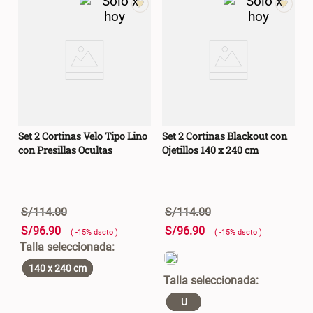
Set 2 Cortinas Velo Tipo Lino
Set 2 Cortinas Blackout con
con Presillas Ocultas
Ojetillos 140 x 240 cm
S/
114
.
00
S/
114
.
00
S/
96
.
90
S/
96
.
90
( -
15
%
dscto
)
( -
15
%
dscto
)
140 x 240 cm
U