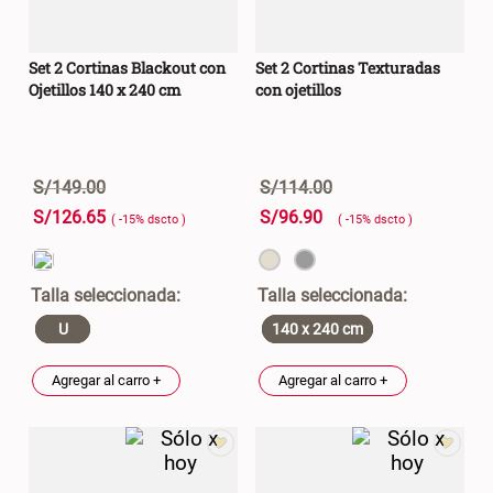
Set 2 Cortinas Blackout con
Set 2 Cortinas Texturadas
Ojetillos 140 x 240 cm
con ojetillos
S/
149
.
00
S/
114
.
00
S/
126
.
65
S/
96
.
90
( -
15
%
dscto
)
( -
15
%
dscto
)
U
140 x 240 cm
Agregar al carro +
Agregar al carro +