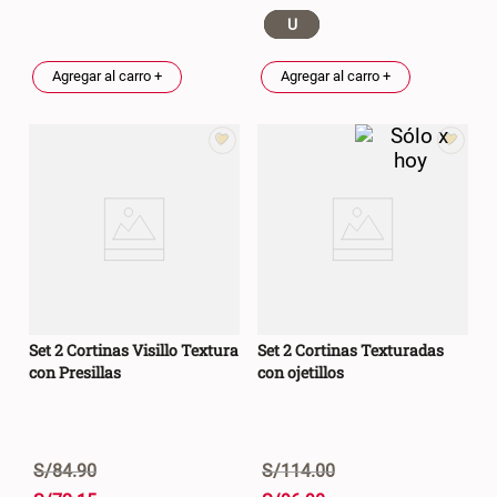
U
Agregar al carro +
Agregar al carro +
Set 2 Cortinas Visillo Textura
Set 2 Cortinas Texturadas
con Presillas
con ojetillos
S/
84
.
90
S/
114
.
00