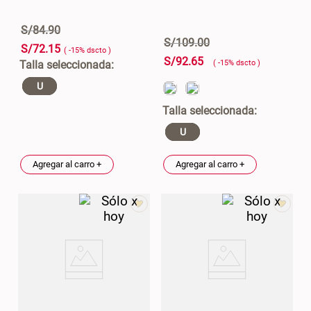
46x48x76 cm
S/
84
.
90
S/ 228.65
S/ 83.20
S/ 269.00
S/ 104.00
S/
109
.
00
S/
72
.
15
( -
15
%
dscto
)
S/
92
.
65
( -
15
%
dscto
)
Set 2 Almohadas Hollow
Almohada Microfibra
U
S/ 55.90
S/ 54.30
S/ 69.90
S/ 63.90
U
Organizador Cubiertos Bambú
Canasto de Ropa Tela y Bambú
Agregar al carro +
Agregar al carro +
Extensible
Redondo Ø38 x 52 cm
S/ 44.70
S/ 39.90
S/ 63.90
S/ 99.90
Topper de Microfibra 1500 GSM
Escalera Plegable Metal 3
Peldaños 71x41x106 cm
S/ 186.15
S/ 122.40
S/ 219.00
S/ 144.00