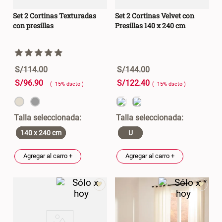
Set 2 Cortinas Texturadas
Set 2 Cortinas Velvet con
con presillas
Presillas 140 x 240 cm
S/
114
.
00
S/
144
.
00
S/
96
.
90
S/
122
.
40
( -
15
%
dscto
)
( -
15
%
dscto
)
140 x 240 cm
U
Agregar al carro +
Agregar al carro +