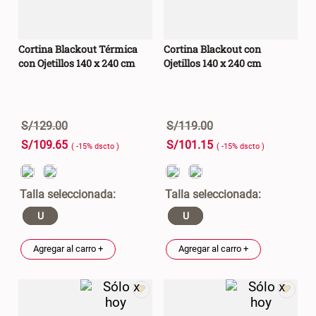
Cortina Blackout Térmica
Cortina Blackout con
con Ojetillos 140 x 240 cm
Ojetillos 140 x 240 cm
S/
129
.
00
S/
119
.
00
S/
109
.
65
S/
101
.
15
( -
15
%
dscto
)
( -
15
%
dscto
)
U
U
Agregar al carro +
Agregar al carro +