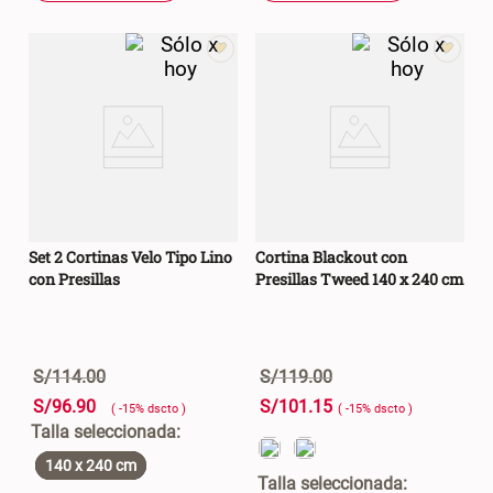
Set 2 Cortinas Velo Tipo Lino
Cortina Blackout con
con Presillas
Presillas Tweed 140 x 240 cm
S/
114
.
00
S/
119
.
00
S/
96
.
90
S/
101
.
15
( -
15
%
dscto
)
( -
15
%
dscto
)
140 x 240 cm