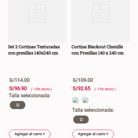
Set 2 Cortinas Texturadas
Cortina Blackout Chenille
con presillas 140x240 cm
con Presillas 140 x 240 cm
S/
114
.
00
S/
109
.
00
S/
96
.
90
S/
92
.
65
( -
15
%
dscto
)
( -
15
%
dscto
)
U
U
Agregar al carro +
Agregar al carro +