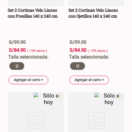
Cama Nido Grande para Perros
Papelero de Plástico Color 8 Lt
Set 2 Cortinas Velo Linoso
Set 2 Cortinas Velo Linoso
15,7x22,2x33,3 cm
con Presillas 140 x 240 cm
con Ojetillos 140 x 240 cm
S/ 143.65
S/ 33.90
S/ 169.00
S/ 39.90
S/
99
.
90
S/
99
.
90
Canasto Bambú
S/
84
.
90
S/
84
.
90
( -
15
%
dscto
)
( -
15
%
dscto
)
S/ 30.50
S/ 35.90
U
U
Agregar al carro +
Agregar al carro +