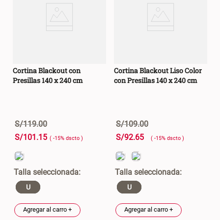
Cortina Blackout con
Cortina Blackout Liso Color
Presillas 140 x 240 cm
con Presillas 140 x 240 cm
S/
119
.
00
S/
109
.
00
S/
101
.
15
S/
92
.
65
( -
15
%
dscto
)
( -
15
%
dscto
)
U
U
Agregar al carro +
Agregar al carro +