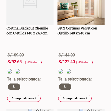
Cortina Blackout Chenille
Set 2 Cortinas Velvet con
con Ojetillos 140 x 240 cm
Ojetillo 140 x 240 cm
S/
109
.
00
S/
144
.
00
S/
92
.
65
S/
122
.
40
( -
15
%
dscto
)
( -
15
%
dscto
)
U
U
Agregar al carro +
Agregar al carro +