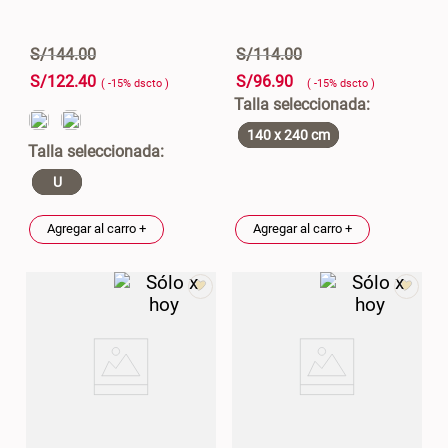
S/
144
.
00
S/
114
.
00
S/
122
.
40
S/
96
.
90
( -
15
%
dscto
)
( -
15
%
dscto
)
140 x 240 cm
U
Agregar al carro +
Agregar al carro +