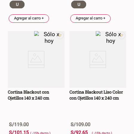
U
U
Agregar al carro +
Agregar al carro +
Cortina Blackout con
Cortina Blackout Liso Color
Ojetillos 140 x 240 cm
con Ojetillos 140 x 240 cm
S/
119
.
00
S/
109
.
00
S/
101
.
15
S/
92
.
65
( -
15
%
dscto
)
( -
15
%
dscto
)