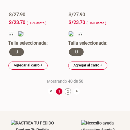
S/
27
.
90
S/
27
.
90
S/
23
.
70
S/
23
.
70
( -
15
%
dscto
)
( -
15
%
dscto
)
U
U
Agregar al carro +
Agregar al carro +
Mostrando
40 de 50
<
>
1
2