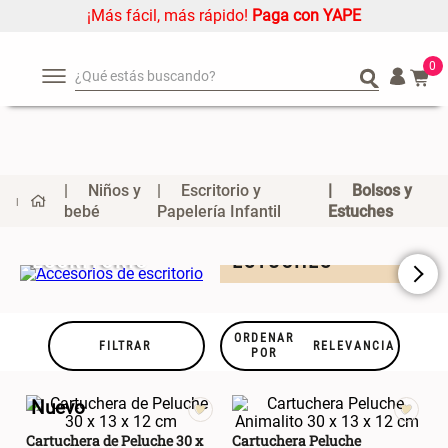
¡Más fácil, más rápido!
Paga con YAPE
0
¿Qué estás buscando?
¿Qué estás buscando?
Organizador
Organizador
Cojin
Cojin
Alfombra
Alfombra
Niños y
Escritorio y
Bolsos y
Niños
Niños
bebé
Papelería Infantil
Estuches
ACCESORIOS DE
BOLSOS Y
C
Almohada
Almohada
ESCRITORIO
ESTUCHES
L
Mantel
Mantel
Sabanas
Sabanas
Platos
Platos
ORDENAR
FILTRAR
RELEVANCIA
POR
Individuales
Individuales
Mueble MDF y Madera Bambú
Set 2 Almohadas Memory
Cortinas
Cortinas
Nuevo
Inodoro con Puerta 65x28x171
cm
Cartuchera de Peluche 30 x
Cartuchera Peluche