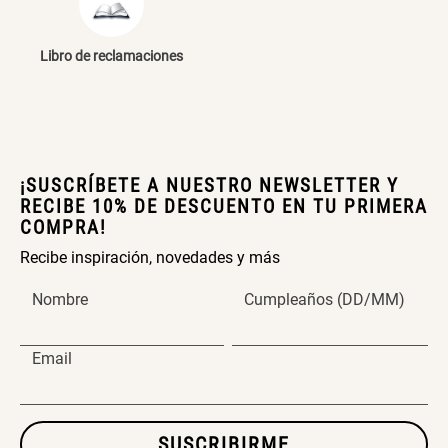
Cama Nido Grande para Perros
Papelero de Plástico Color 8 Lt
15,7x22,2x33,3 cm
Libro de reclamaciones
S/ 169.00
S/ 39.90
Canasto Bambú
¡SUSCRÍBETE A NUESTRO NEWSLETTER Y
RECIBE 10% DE DESCUENTO EN TU PRIMERA
S/ 35.90
COMPRA!
Recibe inspiración, novedades y más
Nombre
Cumpleaños (DD/MM)
Email
SUSCRIBIRME