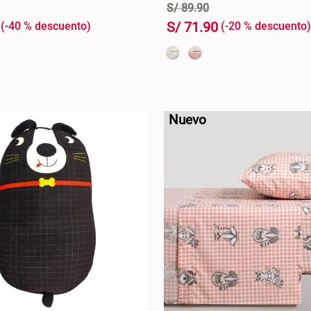
S/
89
.
90
S/
71
.
90
-
40 %
-
20 %
+
AGREGAR AL CARRO +
AGREGAR AL CA
-
Nuevo