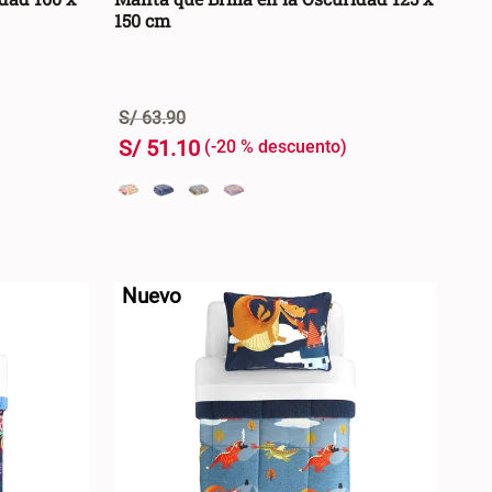
150 cm
S/
63
.
90
S/
51
.
10
-
20 %
+
RRO +
AGREGAR AL CARRO +
-
Nuevo