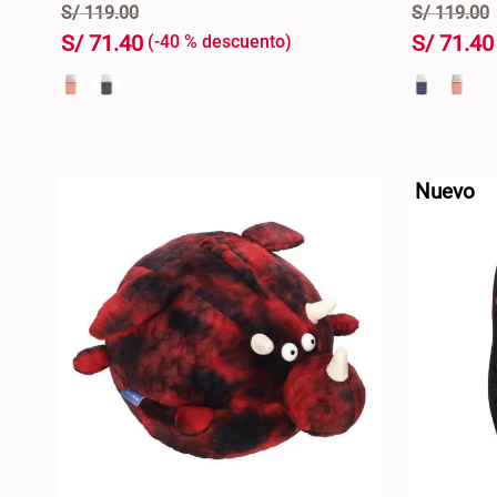
S/
119
.
00
S/
119
.
00
S/
71
.
40
S/
71
.
40
-
40 %
+
+
AGREGAR AL CARRO +
-
-
Nuevo