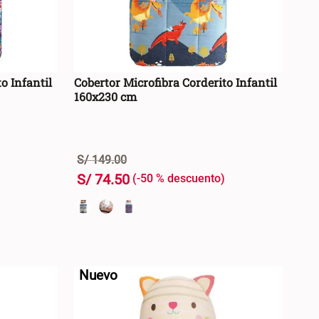
o Infantil
Cobertor Microfibra Corderito Infantil
160x230 cm
S/
149
.
00
S/
74
.
50
-
50 %
+
RRO +
AGREGAR AL CARRO +
-
Nuevo