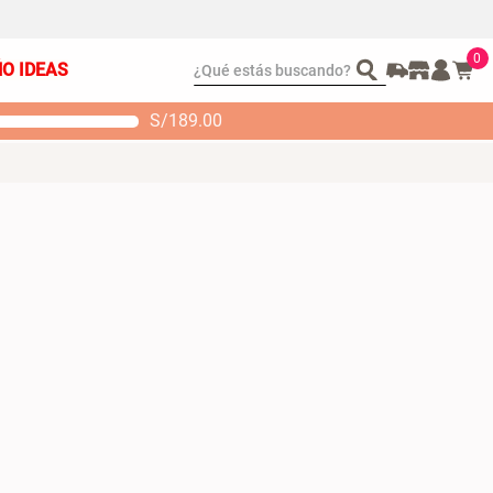
0
¿Qué estás buscando?
ÑO IDEAS
S/
189.00
t 2 Almohadas
Set Sábanas Algodón
emory
satín 240 Hilos
 104.00
S/ 169.00