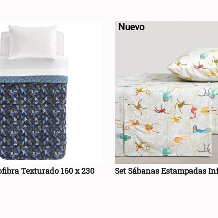
AGREGAR AL CARRO +
AGREGAR AL CA
-
Nuevo
ofibra Texturado 160 x 230
Set Sábanas Estampadas Inf