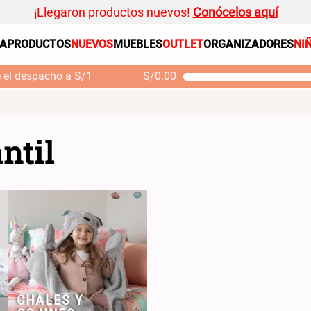
¡Llegaron productos nuevos!
Conócelos aquí
SA
PRODUCTOS
NUEVOS
MUEBLES
OUTLET
ORGANIZADORES
NI
PRODUCTOS ESTRELLA
Organizador
e el despacho a S/1
S/
0.00
Cojin
Mueble MDF y Madera
Se
Bambú Inodoro con
M
Alfombra
Puerta 65x28x171 cm
Niños
S/ 261.00
S/
S/ 349.00
ntil
Almohada
Mantel
Sabanas
Platos
Individuales
Cortinas
CHALES Y