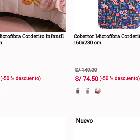
icrofibra Corderito Infantil
Cobertor Microfibra Corderit
m
160x230 cm
S/
149
.
00
S/
74
.
50
-
50 %
-
50 %
+
AGREGAR AL CARRO +
AGREGAR AL CA
-
Nuevo