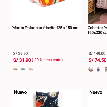
Manta Polar con diseño 125 x 150 cm
Cobertor M
160x230 c
S/
39
.
90
S/
149
.
00
S/
31
.
90
S/
74
.
50
-
20 %
+
+
AGREGAR AL CARRO +
-
-
Nuevo
Nuevo