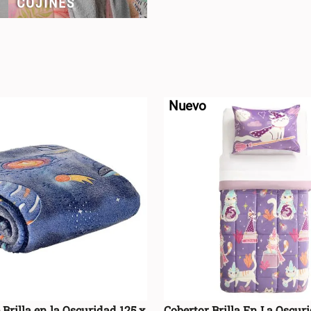
COJINES
GRUPO COLOR
Nuevo
Multicolor
(
21
)
Brilla en la Oscuridad 125 x
Cobertor Brilla En La Oscur