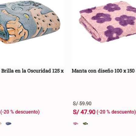
Brilla en la Oscuridad 125 x
Manta con diseño 100 x 150
S/
59
.
90
S/
47
.
90
-
20 %
-
20 %
+