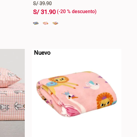
S/
39
.
90
S/
31
.
90
-
20 %
+
RRO +
AGREGAR AL CARRO +
-
Nuevo