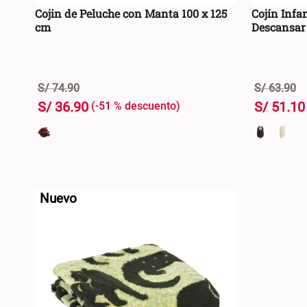
Cojin de Peluche con Manta 100 x 125
Cojín Infa
cm
Descansar 
S/
74
.
90
S/
63
.
90
S/
36
.
90
S/
51
.
10
-
51 %
+
+
AGREGAR AL CARRO +
-
-
Nuevo