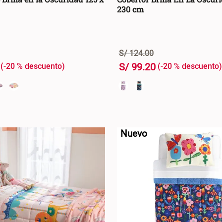
230 cm
S/
124
.
00
S/
99
.
20
-
20 %
-
20 %
+
AGREGAR AL CARRO +
AGREGAR AL CA
-
Nuevo