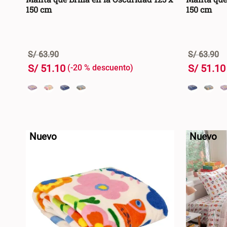
150 cm
150 cm
S/
63
.
90
S/
63
.
90
S/
51
.
10
S/
51
.
10
-
20 %
+
+
AGREGAR AL CARRO +
-
-
Nuevo
Nuevo