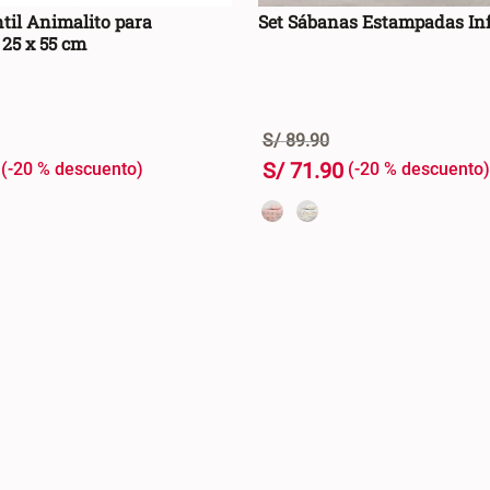
ntil Animalito para
Set Sábanas Estampadas Inf
25 x 55 cm
S/
89
.
90
S/
71
.
90
-
20 %
-
20 %
+
AGREGAR AL CARRO +
AGREGAR AL CA
-