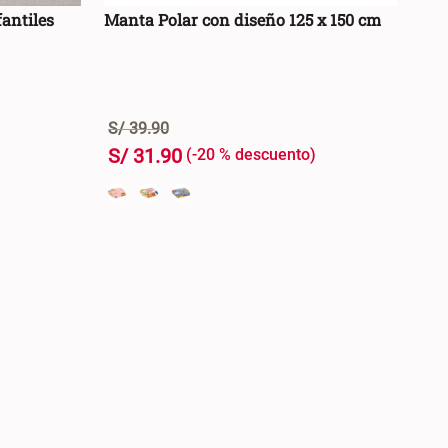
antiles
Manta Polar con diseño 125 x 150 cm
S/
39
.
90
S/
31
.
90
-
20 %
+
RRO +
AGREGAR AL CARRO +
-