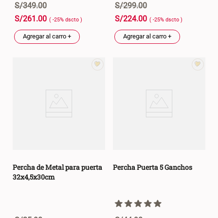
S/
349
.
00
S/
299
.
00
S/
261
.
00
S/
224
.
00
( -
25
%
dscto
)
( -
25
%
dscto
)
Agregar al carro +
Agregar al carro +
Percha de Metal para puerta
Percha Puerta 5 Ganchos
32x4,5x30cm