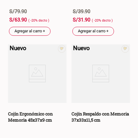
S/
79
.
90
S/
39
.
90
S/
63
.
90
S/
31
.
90
( -
20
%
dscto
)
( -
20
%
dscto
)
Agregar al carro +
Agregar al carro +
Nuevo
Nuevo
Cojín Ergonómico con
Cojín Respaldo con Memoria
Memoria 45x37x9 cm
37x33x11,5 cm