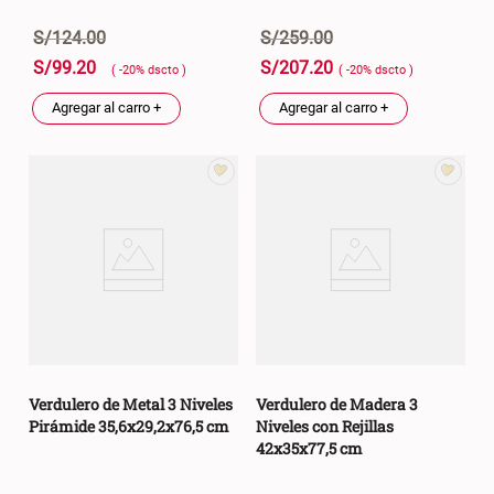
S/
124
.
00
S/
259
.
00
S/
99
.
20
S/
207
.
20
( -
20
%
dscto
)
( -
20
%
dscto
)
Agregar al carro +
Agregar al carro +
Verdulero de Metal 3 Niveles
Verdulero de Madera 3
Pirámide 35,6x29,2x76,5 cm
Niveles con Rejillas
42x35x77,5 cm