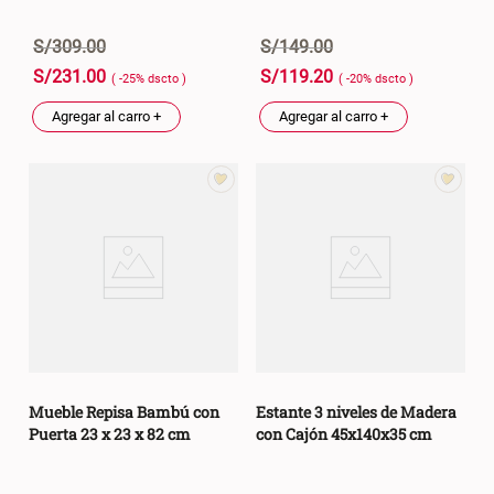
S/
309
.
00
S/
149
.
00
S/
231
.
00
S/
119
.
20
( -
25
%
dscto
)
( -
20
%
dscto
)
Agregar al carro +
Agregar al carro +
Mueble Repisa Bambú con
Estante 3 niveles de Madera
Puerta 23 x 23 x 82 cm
con Cajón 45x140x35 cm