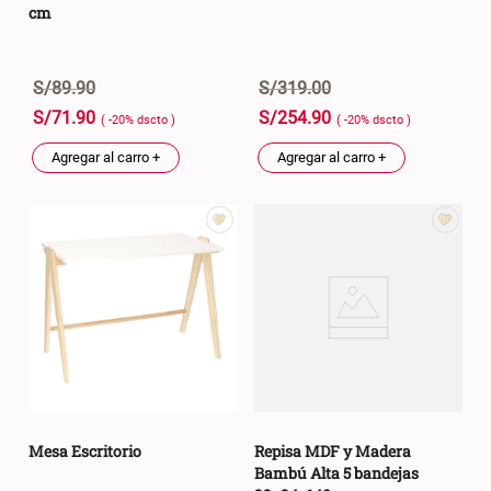
cm
S/
89
.
90
S/
319
.
00
S/
71
.
90
S/
254
.
90
( -
20
%
dscto
)
( -
20
%
dscto
)
Agregar al carro +
Agregar al carro +
Mesa Escritorio
Repisa MDF y Madera
Bambú Alta 5 bandejas