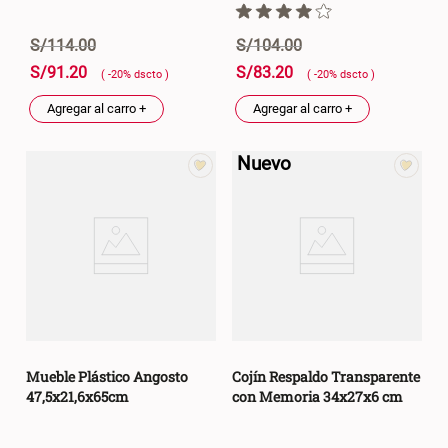
S/
114
.
00
S/
104
.
00
S/
91
.
20
S/
83
.
20
( -
20
%
dscto
)
( -
20
%
dscto
)
Agregar al carro +
Agregar al carro +
Nuevo
Mueble Plástico Angosto
Cojín Respaldo Transparente
47,5x21,6x65cm
con Memoria 34x27x6 cm