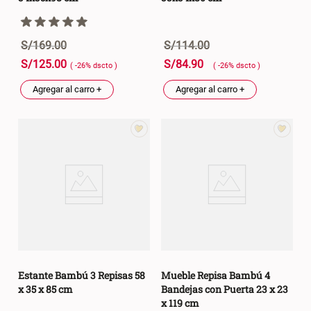
S/
169
.
00
S/
114
.
00
S/
125
.
00
S/
84
.
90
( -
26
%
dscto
)
( -
26
%
dscto
)
Agregar al carro +
Agregar al carro +
Estante Bambú 3 Repisas 58
Mueble Repisa Bambú 4
x 35 x 85 cm
Bandejas con Puerta 23 x 23
x 119 cm