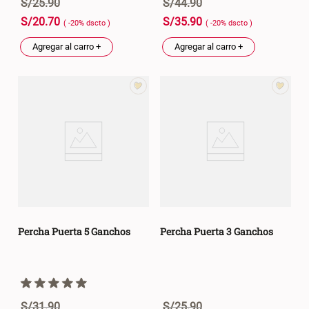
S/
25
.
90
S/
44
.
90
S/
20
.
70
S/
35
.
90
( -
20
%
dscto
)
( -
20
%
dscto
)
Agregar al carro +
Agregar al carro +
Percha Puerta 5 Ganchos
Percha Puerta 3 Ganchos
S/
31
.
90
S/
25
.
90