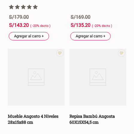
S/
179
.
00
S/
169
.
00
S/
143
.
20
S/
135
.
20
( -
20
%
dscto
)
( -
20
%
dscto
)
Agregar al carro +
Agregar al carro +
Mueble Angosto 4 Niveles
Repisa Bambú Angosta
28x15x88 cm
60X15X54,5 cm