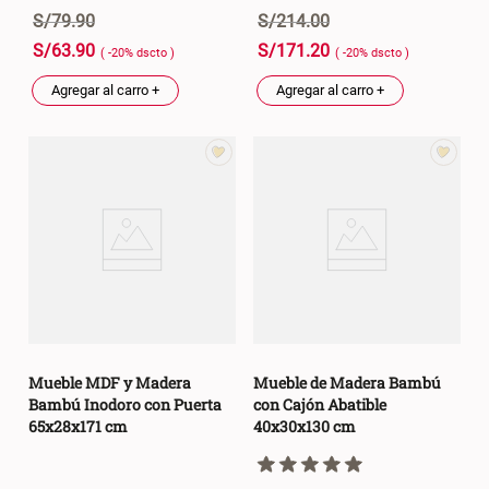
S/
79
.
90
S/
214
.
00
S/
63
.
90
S/
171
.
20
( -
20
%
dscto
)
( -
20
%
dscto
)
Agregar al carro +
Agregar al carro +
Mueble MDF y Madera
Mueble de Madera Bambú
Bambú Inodoro con Puerta
con Cajón Abatible
65x28x171 cm
40x30x130 cm