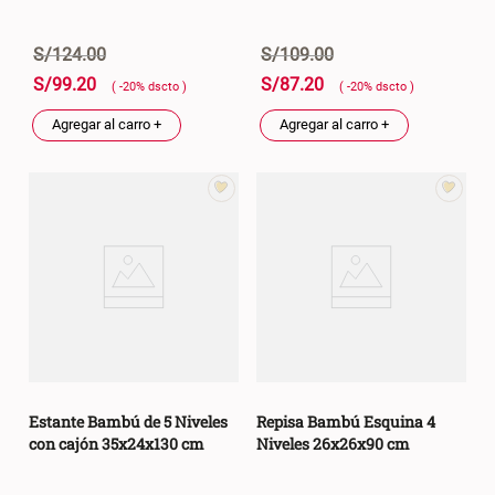
S/
124
.
00
S/
109
.
00
S/
99
.
20
S/
87
.
20
( -
20
%
dscto
)
( -
20
%
dscto
)
Agregar al carro +
Agregar al carro +
Estante Bambú de 5 Niveles
Repisa Bambú Esquina 4
con cajón 35x24x130 cm
Niveles 26x26x90 cm