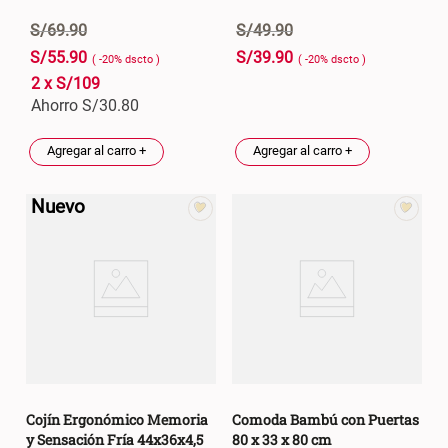
S/
69
.
90
S/
49
.
90
S/
55
.
90
S/
39
.
90
( -
20
%
dscto
)
( -
20
%
dscto
)
2 x S/109
Ahorro S/
30.80
Agregar al carro +
Agregar al carro +
Nuevo
Cojín Ergonómico Memoria
Comoda Bambú con Puertas
y Sensación Fría 44x36x4,5
80 x 33 x 80 cm