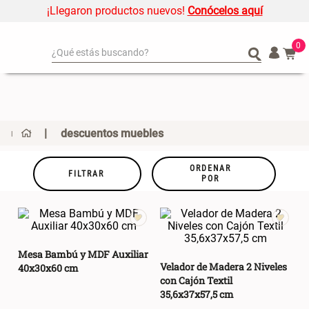
¡Llegaron productos nuevos!
Conócelos aquí
0
¿Qué estás buscando?
¿Qué estás buscando?
Organizador
Organizador
Cojin
Cojin
Alfombra
Alfombra
descuentos muebles
Niños
Niños
Almohada
Almohada
ORDENAR
FILTRAR
POR
Mantel
Mantel
Sabanas
Sabanas
Platos
Platos
Individuales
Individuales
Mesa Bambú y MDF Auxiliar
Velador de Madera 2 Niveles
40x30x60 cm
Mueble MDF y Madera Bambú
Set 2 Almohadas Memory
Cortinas
Cortinas
con Cajón Textil
Inodoro con Puerta 65x28x171
cm
35,6x37x57,5 cm