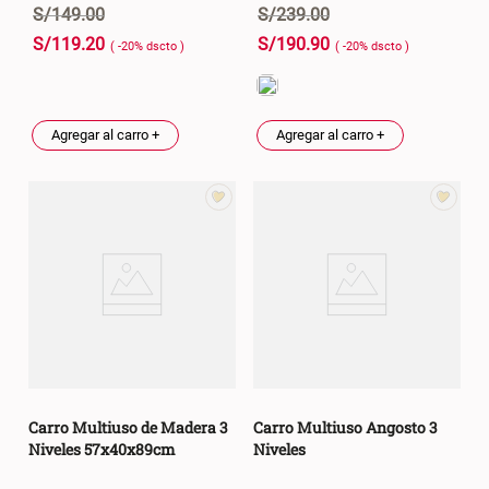
S/
149
.
00
S/
239
.
00
S/
119
.
20
S/
190
.
90
( -
20
%
dscto
)
( -
20
%
dscto
)
Agregar al carro +
Agregar al carro +
Carro Multiuso de Madera 3
Carro Multiuso Angosto 3
Niveles 57x40x89cm
Niveles