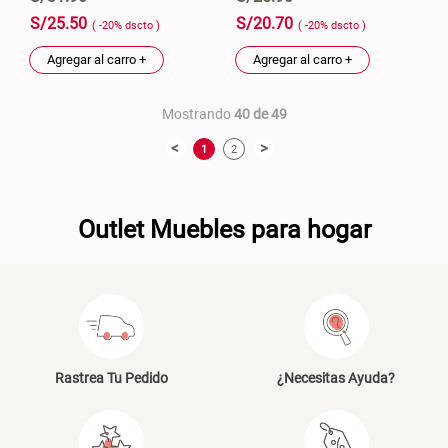
S/
25
.
50
S/
20
.
70
( -
20
%
dscto
)
( -
20
%
dscto
)
Agregar al carro +
Agregar al carro +
Mostrando
40 de 49
<
>
1
2
Outlet Muebles para hogar
Rastrea Tu Pedido
¿Necesitas Ayuda?