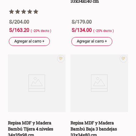
33x34x140 cm
S/
204
.
00
S/
179
.
00
S/
163
.
20
S/
134
.
00
( -
20
%
dscto
)
( -
25
%
dscto
)
Agregar al carro +
Agregar al carro +
Repisa MDF y Madera
Repisa MDF y Madera
Bambú Tijera 4 niveles
Bambú Baja 3 bandejas
34x35x98 cm
33x34x80 cm