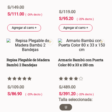
S/ 261.00
S/ 104.00
S/ 349.00
S/
149
.
00
S/
119
.
00
S/
111
.
00
( -
26
%
dscto
)
Set Sábanas Algodón satín 240
Almohada Memory + Gel
S/
95
.
20
( -
20
%
dscto
)
Hilos
Agregar al carro +
Agregar al carro +
S/ 169.00
S/ 124.00
Canasto Ropa Bambú Redondo
Mueble Repisa Bambú 4
con Forro
Bandejas con Puerta 23 x 23 x
119 cm
Repisa Plegable de Madera
Armario Bambú con Puerta
S/ 69.90
S/ 135.20
S/ 169.00
Bambú 2 Bandejas
Color 80 x 33 x 150 cm
Comoda Bambú con Puertas 80
Almohada Sensación Plumas
x 33 x 80 cm
S/
109
.
00
S/
489
.
00
S/
86
.
90
S/
391
.
20
S/ 254.90
S/ 74.90
S/ 319.00
( -
20
%
dscto
)
( -
20
%
dscto
)
U
Plumón Pluma
Set 2 Almohadas Hollow