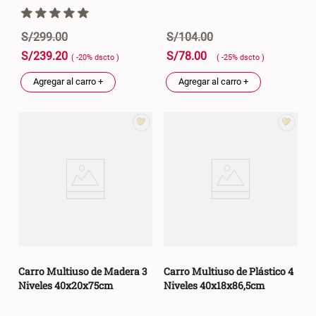
S/
299
.
00
S/
104
.
00
S/
239
.
20
S/
78
.
00
( -
20
%
dscto
)
( -
25
%
dscto
)
Agregar al carro +
Agregar al carro +
Carro Multiuso de Madera 3
Carro Multiuso de Plástico 4
Niveles 40x20x75cm
Niveles 40x18x86,5cm