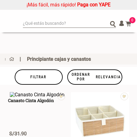
¡Más fácil, más rápido!
Paga con YAPE
0
¿Qué estás buscando?
¿Qué estás buscando?
Organizador
Organizador
Cojin
Cojin
Alfombra
Alfombra
Principiante cajas y canastos
Niños
Niños
Almohada
Almohada
ORDENAR
FILTRAR
RELEVANCIA
POR
Mantel
Mantel
Sabanas
Sabanas
Canasto Cinta Algodón
Platos
Platos
Cortinas
Cortinas
Mueble MDF y Madera Bambú
Set 2 Almohadas Memory
Individuales
Individuales
Inodoro con Puerta 65x28x171
cm
S/
31
.
90