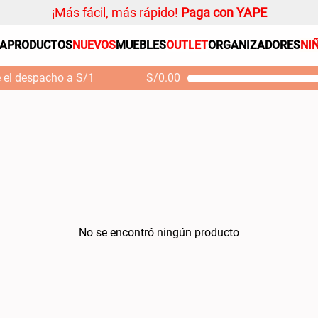
¡Más fácil, más rápido!
Paga con YAPE
SA
PRODUCTOS
NUEVOS
MUEBLES
OUTLET
ORGANIZADORES
NI
PRODUCTOS ESTRELLA
Organizador
e el despacho a S/1
S/
0.00
Cojin
Mueble MDF y Madera
Se
Bambú Inodoro con
M
Alfombra
Puerta 65x28x171 cm
Niños
S/ 261.00
S/
S/ 349.00
Almohada
Mantel
Sabanas
Platos
No se encontró ningún producto
Individuales
Cortinas