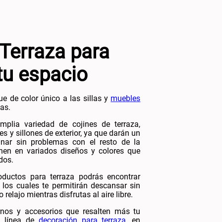
 Terraza para
tu espacio
e de color único a las sillas y
muebles
as.
plia variedad de cojines de terraza,
s y sillones de exterior, ya que darán un
nar sin problemas con el resto de la
nen en variados diseños y colores que
dos.
oductos para terraza podrás encontrar
, los cuales te permitirán descansar sin
elajo mientras disfrutas al aire libre.
rnos y accesorios que resalten más tu
a línea de
decoración para terraza
, en