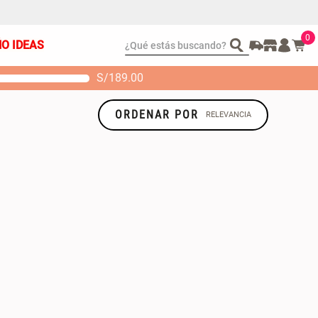
0
¿Qué estás buscando?
ÑO IDEAS
S/
189.00
t 2 Almohadas
Set Sábanas Algodón
emory
satín 240 Hilos
ORDENAR POR
RELEVANCIA
 104.00
S/ 169.00