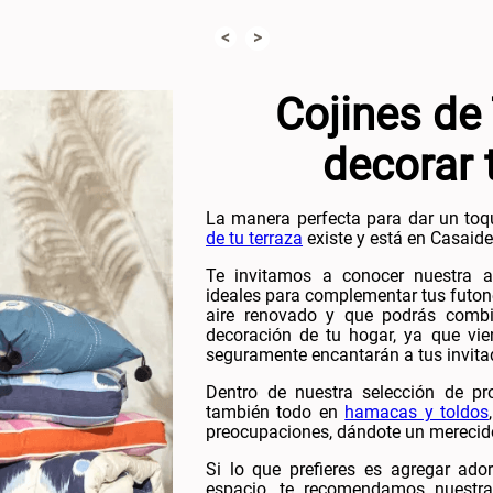
<
>
Cojines de
decorar 
La manera perfecta para dar un toqu
de tu terraza
existe y está en Casaide
Te invitamos a conocer nuestra am
ideales para complementar tus futone
aire renovado y que podrás combi
decoración de tu hogar, ya que vie
seguramente encantarán a tus invita
Dentro de nuestra selección de pr
también todo en
hamacas y toldos
preocupaciones, dándote un merecido r
Si lo que prefieres es agregar ado
espacio, te recomendamos nuestr